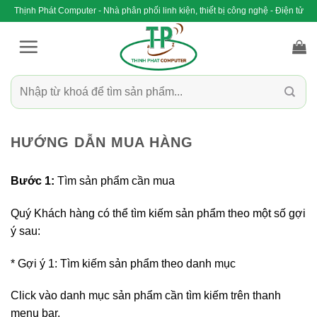
Bỏ
Thịnh Phát Computer - Nhà phân phối linh kiện, thiết bị công nghệ - Điện tử
qua
nội
dung
Tìm
kiếm:
HƯỚNG DẪN MUA HÀNG
Bước 1:
Tìm sản phẩm cần mua
Quý Khách hàng có thể tìm kiếm sản phẩm theo một số gợi
ý sau:
* Gợi ý 1: Tìm kiếm sản phẩm theo danh mục
Click vào danh mục sản phẩm cần tìm kiếm trên thanh
menu bar.