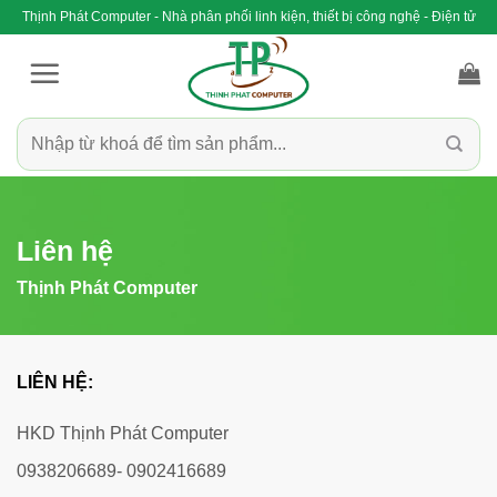
Bỏ
Thịnh Phát Computer - Nhà phân phối linh kiện, thiết bị công nghệ - Điện tử
qua
nội
dung
Tìm
kiếm:
Liên hệ
Thịnh Phát Computer
LIÊN HỆ:
HKD Thịnh Phát Computer
0938206689- 0902416689