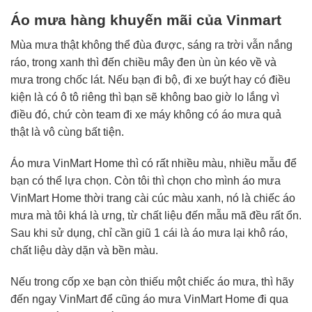
Áo mưa hàng khuyến mãi
của Vinmart
Mùa mưa thật không thể đùa được, sáng ra trời vẫn nắng
ráo, trong xanh thì đến chiều mây đen ùn ùn kéo về và
mưa trong chốc lát. Nếu bạn đi bộ, đi xe buýt hay có điều
kiện là có ô tô riêng thì bạn sẽ không bao giờ lo lắng vì
điều đó, chứ còn team đi xe máy không có áo mưa quả
thật là vô cùng bất tiện.
Áo mưa VinMart Home thì có rất nhiều màu, nhiều mẫu để
bạn có thể lựa chọn. Còn tôi thì chọn cho mình áo mưa
VinMart Home thời trang cài cúc màu xanh, nó là chiếc áo
mưa mà tôi khá là ưng, từ chất liệu đến mẫu mã đều rất ổn.
Sau khi sử dụng, chỉ cần giũ 1 cái là áo mưa lại khô ráo,
chất liệu dày dặn và bền màu.
Nếu trong cốp xe bạn còn thiếu một chiếc áo mưa, thì hãy
đến ngay VinMart để cũng áo mưa VinMart Home đi qua