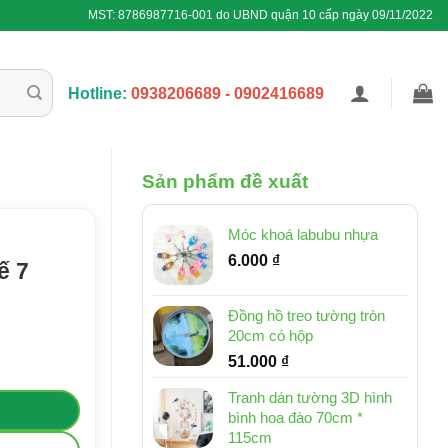
MST: 8786987716-001 do UBND quận 10 cấp ngày 09/11/2022
Hotline:
0938206689 - 0902416689
Sản phẩm đề xuất
Móc khoá labubu nhựa
6.000
₫
ế 7
Đồng hồ treo tường tròn
20cm có hộp
51.000
₫
Tranh dán tường 3D hình
bình hoa đào 70cm *
115cm