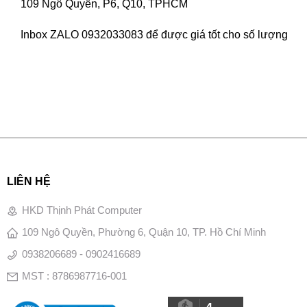
109 Ngô Quyền, P6, Q10, TPHCM
Inbox ZALO 0932033083 để được giá tốt cho số lượng
LIÊN HỆ
HKD Thịnh Phát Computer
109 Ngô Quyền, Phường 6, Quận 10, TP. Hồ Chí Minh
0938206689 - 0902416689
MST : 8786987716-001
4