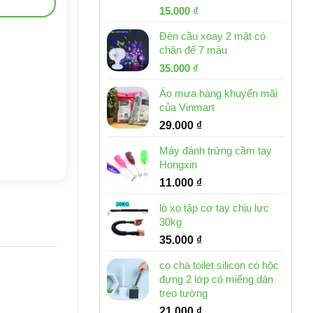
Giá
Giá
15.000
₫
gốc
hiện
Đèn cầu xoay 2 mặt có
là:
tại
chân đế 7 màu
32.000 ₫.
là:
Giá
Giá
35.000
₫
15.000 ₫.
gốc
hiện
Áo mưa hàng khuyến mãi
là:
tại
của Vinmart
46.000 ₫.
là:
29.000
₫
35.000 ₫.
Máy đánh trứng cầm tay
Hongxin
11.000
₫
lò xo tập cơ tay chịu lực
30kg
35.000
₫
cọ chà toilet silicon có hộc
đựng 2 lớp có miếng dán
treo tường
21.000
₫