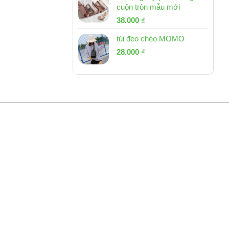
cuộn tròn mẫu mới
Giá
Giá
38.000
₫
gốc
hiện
túi đeo chéo MOMO
là:
tại
Giá
Giá
53.000 ₫.
28.000
₫
là:
gốc
hiện
38.000 ₫.
là:
tại
54.000 ₫.
là:
28.000 ₫.