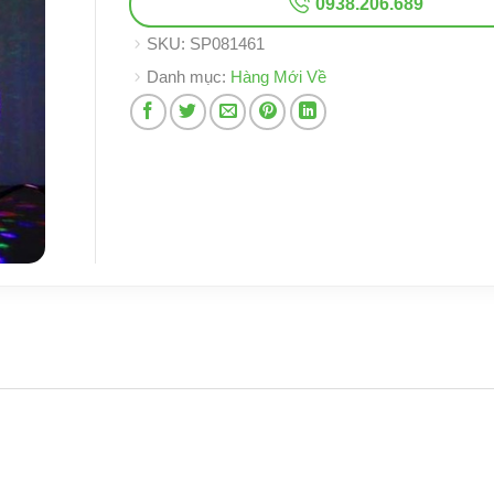
0938.206.689
SKU:
SP081461
Danh mục:
Hàng Mới Về
u