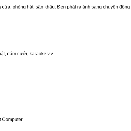
hà cửa, phòng hát, sân khấu. Đèn phát ra ánh sáng chuyển độn
 nhật, đám cưới, karaoke v.v…
át Computer