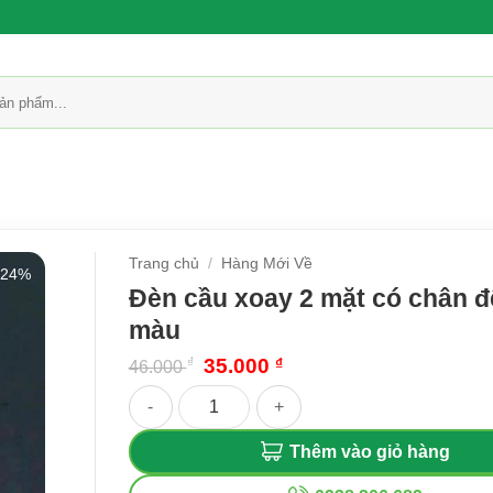
Trang chủ
/
Hàng Mới Về
-24%
Đèn cầu xoay 2 mặt có chân đ
màu
Giá
Giá
₫
35.000
₫
46.000
gốc
hiện
Đèn cầu xoay 2 mặt có chân đế 7 màu số lượng
là:
tại
46.000 ₫.
là:
35.000 ₫.
Thêm vào giỏ hàng