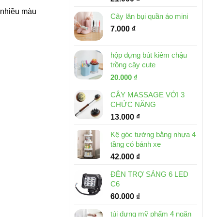
g nhiều màu
Cây lăn bụi quần áo mini
7.000
₫
hộp đựng bút kiêm chậu
trồng cây cute
Giá
Giá
20.000
₫
gốc
hiện
CÂY MASSAGE VỚI 3
là:
tại
CHỨC NĂNG
30.000 ₫.
là:
13.000
₫
20.000 ₫.
Kệ góc tường bằng nhựa 4
tầng có bánh xe
42.000
₫
ĐÈN TRỢ SÁNG 6 LED
C6
60.000
₫
túi đựng mỹ phẩm 4 ngăn