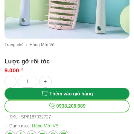
Trang chủ
/
Hàng Mới Về
Lược gỡ rối tóc
9.000
₫
Lược gỡ rối tóc số lượng
Thêm vào giỏ hàng
0938.206.689
SKU:
SP8187332727
Danh mục:
Hàng Mới Về