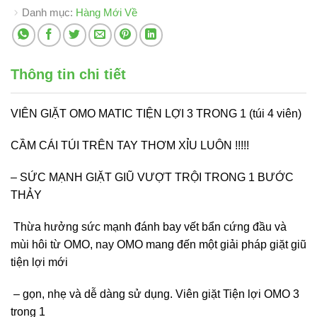
Danh mục:
Hàng Mới Về
Thông tin chi tiết
VIÊN GIẶT OMO MATIC TIỆN LỢI 3 TRONG 1 (túi 4 viên)
CẦM CÁI TÚI TRÊN TAY THƠM XỈU LUÔN !!!!!
– SỨC MẠNH GIẶT GIŨ VƯỢT TRỘI TRONG 1 BƯỚC
THẢY
Thừa hưởng sức mạnh đánh bay vết bẩn cứng đầu và
mùi hôi từ OMO, nay OMO mang đến một giải pháp giặt giũ
tiện lợi mới
– gọn, nhẹ và dễ dàng sử dụng. Viên giặt Tiện lợi OMO 3
trong 1