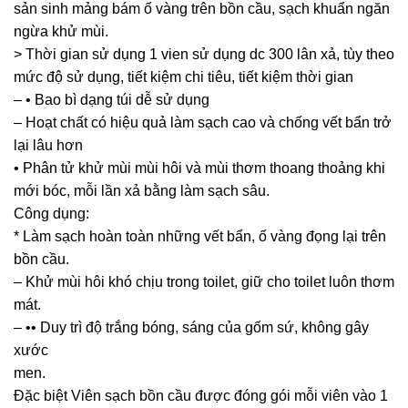
sản sinh mảng bám ố vàng trên bồn cầu, sạch khuẩn ngăn
ngừa khử mùi.
> Thời gian sử dụng 1 vien sử dụng dc 300 lân xả, tùy theo
mức độ sử dụng, tiết kiệm chi tiêu, tiết kiệm thời gian
– • Bao bì dạng túi dễ sử dụng
– Hoạt chất có hiệu quả làm sạch cao và chống vết bẩn trở
lại lâu hơn
• Phân tử khử mùi mùi hôi và mùi thơm thoang thoảng khi
mới bóc, mỗi lần xả bằng làm sạch sâu.
Công dụng:
* Làm sạch hoàn toàn những vết bẩn, ố vàng đọng lại trên
bồn cầu.
– Khử mùi hôi khó chịu trong toilet, giữ cho toilet luôn thơm
mát.
– •• Duy trì độ trắng bóng, sáng của gốm sứ, không gây
xước
men.
Đặc biệt Viên sạch bồn cầu được đóng gói mỗi viên vào 1