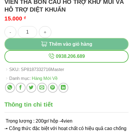
VIÊN THẢ BỒN CẦU HỖ TRỢ KHỬ MÙI VÀ
HỖ TRỢ DIỆT KHUẤN
15.000
₫
VIÊN THẢ BỒN CẦU HỖ TRỢ KHỬ MÙI VÀ HỖ TRỢ DIỆT KHUẤN
Thêm vào giỏ hàng
0938.206.689
SKU:
SP8187332716Master
Danh mục:
Hàng Mới Về
Thông tin chi tiết
Trọng lượng : 200gr/ hộp -4vien
-• Công thức đặc biệt với hoạt chất có hiệu quả cao chống