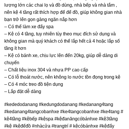
lượng lớn các chai lọ và đồ dùng, nhà bếp và nhà tắm ,
nên kệ 4 tầng rất thích hợp để để đồ, giúp không gian nhà
bạn trở lên gọn gàng ngăn nắp hơn
– Có thể làm xe đẩy spa
– Kệ có 4 tầng, tuy nhiên tùy theo mục đích sử dụng và
không gian mà quý khách có thể lắp hết cả 4 hoặc lắp số
tầng ít hơn
– Kệ có bánh xe, chịu lực lên đến 20kg, giúp dễ dàng di
chuyển
– Chất liệu inox 304 và nhựa PP cao cấp
– Có lỗ thoát nước, nên không lo nước tồn đọng trong kệ
– Có 4 móc treo đồ tiện dụng
– Lắp đặt dễ dàng
#kededodanang #kedungdodanang #kedanang4tang
#kedanang4tangcobanhxe #ke4tangcobanhxe #ke4tang #
kệ4tầng #kệbếp #kệspa #kệđanăngcóbánhxe #kệ3tầng
#kệ #kệđểđồ #nhàcửa #trangtrí # kệcóbánhxe #kệđẩy