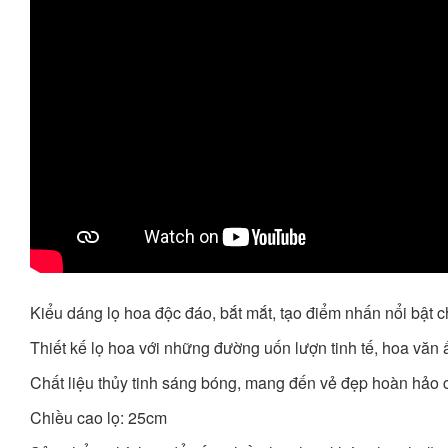
Kiểu dáng lọ hoa độc đáo, bắt mắt, tạo điểm nhấn nổi bậ
Thiết kế lọ hoa với những đường uốn lượn tinh tế, hoa văn
Chất liệu thủy tinh sáng bóng, mang đến vẻ đẹp hoàn hảo
Chiều cao lọ: 25cm