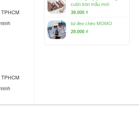
cuộn tròn mẫu mới
lớn TPHCM
Giá
Giá
38.000
₫
gốc
hiện
 minh
túi đeo chéo MOMO
là:
tại
Giá
Giá
53.000 ₫.
28.000
₫
là:
gốc
hiện
38.000 ₫.
là:
tại
54.000 ₫.
là:
28.000 ₫.
lớn TPHCM
 minh