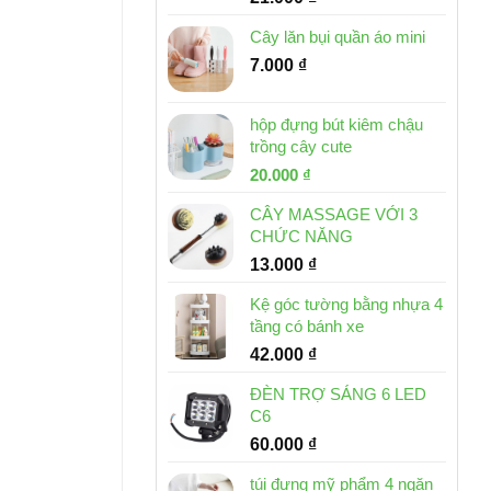
Cây lăn bụi quần áo mini
7.000
₫
hộp đựng bút kiêm chậu
trồng cây cute
Giá
Giá
20.000
₫
gốc
hiện
CÂY MASSAGE VỚI 3
là:
tại
CHỨC NĂNG
30.000 ₫.
là:
13.000
₫
20.000 ₫.
Kệ góc tường bằng nhựa 4
tầng có bánh xe
42.000
₫
ĐÈN TRỢ SÁNG 6 LED
C6
60.000
₫
túi đựng mỹ phẩm 4 ngăn