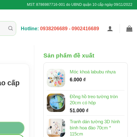
MST: 8786987716-001 do UBND quận 10 cấp ngày 09/11/2022
Hotline:
0938206689 - 0902416689
Sản phẩm đề xuất
Móc khoá labubu nhựa
6.000
₫
ao cấp
Đồng hồ treo tường tròn
20cm có hộp
51.000
₫
 thấp hơn) số lượng
Tranh dán tường 3D hình
bình hoa đào 70cm *
115cm