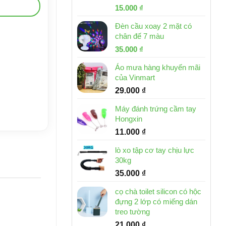
Giá
Giá
15.000
₫
gốc
hiện
Đèn cầu xoay 2 mặt có
là:
tại
chân đế 7 màu
32.000 ₫.
là:
Giá
Giá
35.000
₫
15.000 ₫.
gốc
hiện
Áo mưa hàng khuyến mãi
là:
tại
của Vinmart
46.000 ₫.
là:
29.000
₫
35.000 ₫.
Máy đánh trứng cầm tay
Hongxin
11.000
₫
lò xo tập cơ tay chịu lực
30kg
35.000
₫
cọ chà toilet silicon có hộc
đựng 2 lớp có miếng dán
treo tường
21.000
₫