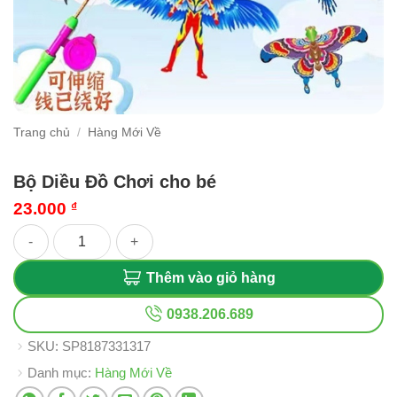
Trang chủ
/
Hàng Mới Về
Bộ Diều Đồ Chơi cho bé
23.000
₫
Bộ Diều Đồ Chơi cho bé số lượng
Thêm vào giỏ hàng
0938.206.689
SKU:
SP8187331317
Danh mục:
Hàng Mới Về