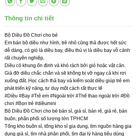
Thông tin chi tiết
Bộ Diều Đồ Chơi cho bé
Em bán bộ diều như hình, trẻ nhỏ cũng thả được hết sức
dễ dàng, có gió là diều bay, điều thú vị là diều bay vỗ cánh
rất chuyên nghiệp.
Diều có khung ổn định và khó rách bởi gió hoặc vật cản.
Giá đỡ diều chắc chắn và sẽ không bị vỡ ngay cả khi rơi
xuống đất. Học cách thả bay và kiểm soát diều giúp trẻ em
phát triển kỹ năng, tư duy một cách rất thực tế
#Diều #Bay #Trẻ em #Ngoài trời #Thể thao ngoài trời #Đồ
chơi #Bọn trẻ #diềumini
Bộ Diều Đồ Chơi cho bé bán sỉ, giá sỉ, bán rẻ, giá rẻ, bán
buôn, phân phối số lượng lớn TPHCM
Tổng kho buôn sỉ, tổng kho sỉ gia dụng, tìm nguồn hàng gia
dụng giá sỉ, tìm nhà phân phối, tìm đại lý hàng tiêu dùng