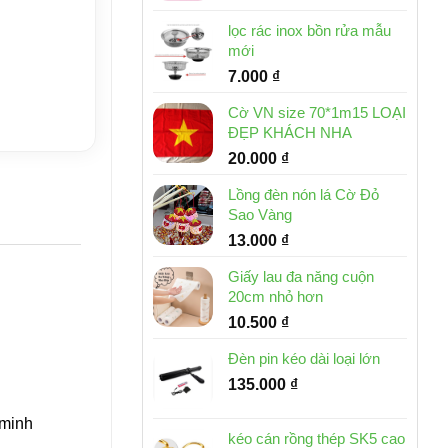
lọc rác inox bồn rửa mẫu
mới
7.000
₫
Cờ VN size 70*1m15 LOẠI
ĐẸP KHÁCH NHA
20.000
₫
Lồng đèn nón lá Cờ Đỏ
Sao Vàng
13.000
₫
Giấy lau đa năng cuộn
20cm nhỏ hơn
10.500
₫
Đèn pin kéo dài loại lớn
135.000
₫
g minh
kéo cán rồng thép SK5 cao