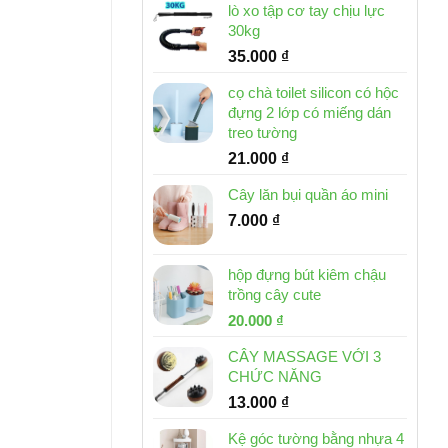
lò xo tập cơ tay chịu lực
30kg
35.000
₫
cọ chà toilet silicon có hộc
đựng 2 lớp có miếng dán
treo tường
21.000
₫
Cây lăn bụi quần áo mini
7.000
₫
hộp đựng bút kiêm chậu
trồng cây cute
Giá
Giá
20.000
₫
gốc
hiện
CÂY MASSAGE VỚI 3
là:
tại
CHỨC NĂNG
30.000 ₫.
là:
13.000
₫
20.000 ₫.
Kệ góc tường bằng nhựa 4