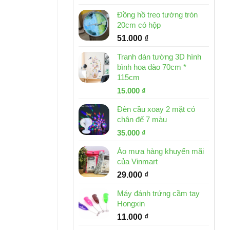
Đồng hồ treo tường tròn
20cm có hộp
51.000
₫
Tranh dán tường 3D hình
bình hoa đào 70cm *
115cm
Giá
Giá
15.000
₫
gốc
hiện
Đèn cầu xoay 2 mặt có
là:
tại
chân đế 7 màu
32.000 ₫.
là:
Giá
Giá
35.000
₫
15.000 ₫.
gốc
hiện
Áo mưa hàng khuyến mãi
là:
tại
của Vinmart
46.000 ₫.
là:
29.000
₫
35.000 ₫.
Máy đánh trứng cầm tay
Hongxin
11.000
₫