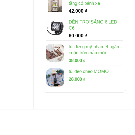
tầng có bánh xe
42.000
₫
ĐÈN TRỢ SÁNG 6 LED
C6
60.000
₫
túi đựng mỹ phẩm 4 ngăn
cuộn tròn mẫu mới
Giá
Giá
38.000
₫
gốc
hiện
túi đeo chéo MOMO
là:
tại
Giá
Giá
53.000 ₫.
28.000
₫
là:
gốc
hiện
38.000 ₫.
là:
tại
54.000 ₫.
là:
28.000 ₫.