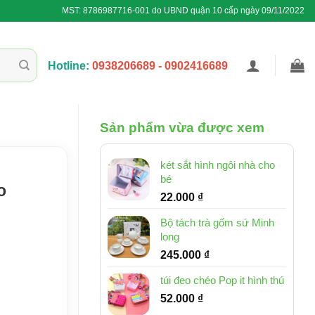
MST: 8786987716-001 do UBND quận 10 cấp ngày 09/11/2022
Hotline:
0938206689 - 0902416689
Sản phẩm vừa được xem
két sắt hình ngôi nhà cho
bé
o
22.000
₫
Bộ tách trà gốm sứ Minh
long
245.000
₫
túi đeo chéo Pop it hình thú
52.000
₫