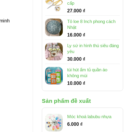
cấp
27.000
₫
 minh
Tô loe 8 Inch phong cách
Nhật
16.000
₫
Ly sứ in hình thú siêu đáng
yêu
30.000
₫
túi hút ẩm tủ quần áo
không mùi
10.000
₫
Sản phẩm đề xuất
Móc khoá labubu nhựa
6.000
₫