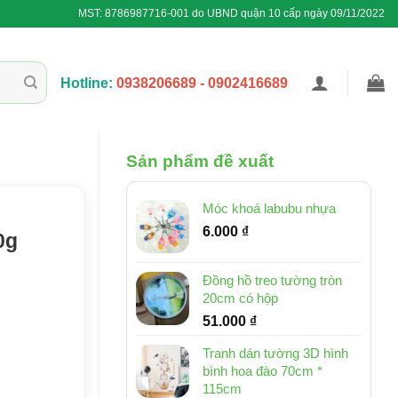
MST: 8786987716-001 do UBND quận 10 cấp ngày 09/11/2022
Hotline:
0938206689 - 0902416689
Sản phẩm đề xuất
Móc khoá labubu nhựa
6.000
₫
0g
Đồng hồ treo tường tròn
20cm có hộp
51.000
₫
Tranh dán tường 3D hình
bình hoa đào 70cm *
115cm