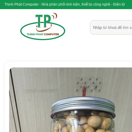
Bỏ
Thịnh Phát Computer - Nhà phân phối linh kiện, thiết bị công nghệ - Điện tử
qua
nội
Tìm
dung
kiếm: