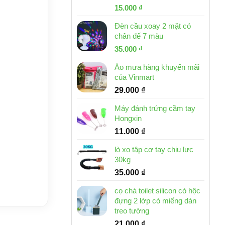
Giá
Giá
15.000
₫
gốc
hiện
Đèn cầu xoay 2 mặt có
là:
tại
chân đế 7 màu
32.000 ₫.
là:
Giá
Giá
35.000
₫
15.000 ₫.
gốc
hiện
Áo mưa hàng khuyến mãi
là:
tại
của Vinmart
46.000 ₫.
là:
29.000
₫
35.000 ₫.
Máy đánh trứng cầm tay
Hongxin
11.000
₫
lò xo tập cơ tay chịu lực
30kg
35.000
₫
cọ chà toilet silicon có hộc
đựng 2 lớp có miếng dán
treo tường
21.000
₫