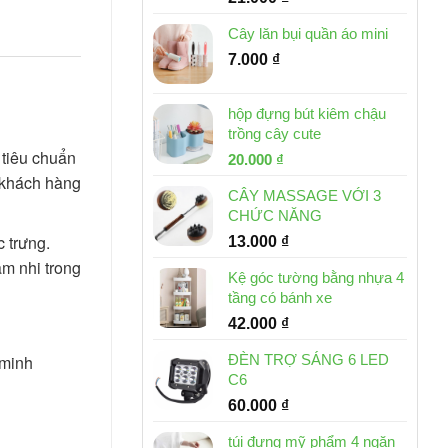
Cây lăn bụi quần áo mini
7.000
₫
hộp đựng bút kiêm chậu
trồng cây cute
 tiêu chuẩn
Giá
Giá
20.000
₫
ể khách hàng
gốc
hiện
CÂY MASSAGE VỚI 3
là:
tại
CHỨC NĂNG
30.000 ₫.
là:
c trưng.
13.000
₫
20.000 ₫.
m nhi trong
Kệ góc tường bằng nhựa 4
tầng có bánh xe
42.000
₫
 minh
ĐÈN TRỢ SÁNG 6 LED
C6
60.000
₫
túi đựng mỹ phẩm 4 ngăn