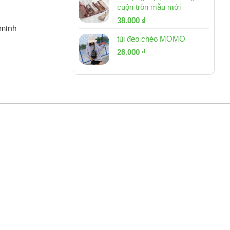
cuộn tròn mẫu mới
Giá
Giá
38.000
₫
 minh
gốc
hiện
túi đeo chéo MOMO
là:
tại
Giá
Giá
53.000 ₫.
28.000
₫
là:
gốc
hiện
38.000 ₫.
là:
tại
54.000 ₫.
là:
28.000 ₫.