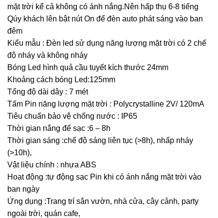
mặt trời kể cả không có ánh nắng.Nên hấp thụ 6-8 tiếng
Qúy khách lên bật nút On để đèn auto phát sáng vào ban
đêm
Kiểu mẫu : Đèn led sử dụng năng lượng mặt trời có 2 chế
độ nháy và không nháy
Bóng Led hình quả cầu tuyết kích thước 24mm
Khoảng cách bóng Led:125mm
Tổng độ dài dây : 7 mét
Tấm Pin năng lượng mặt trời : Polycrystalline 2V/ 120mA
Tiêu chuẩn bảo vệ chống nước : IP65
Thời gian nắng để sạc :6 – 8h
Thời gian sáng :chế độ sáng liên tục (>8h), nhấp nháy
(>10h),
Vật liệu chính : nhựa ABS
Hoạt động :tự động sạc Pin khi có ánh nắng mặt trời vào
ban ngày
Ứng dụng :Trang trí sân vườn, nhà cửa, cây cảnh, party
ngoài trời, quán cafe,