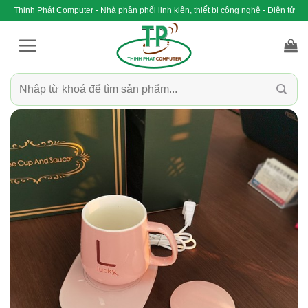
Bỏ
Thịnh Phát Computer - Nhà phân phối linh kiện, thiết bị công nghệ - Điện tử
qua
nội
dung
Tìm
kiếm: