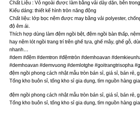
Chất Liệu : Vỏ ngoài được làm bằng vải dày dặn, bên trong
Kiểu dáng: thiết kế hình tròn năng động
Chất liệu: lớp bọc nệm được may bằng vải polyester, chốn
độ êm ái.
Thích hợp dùng làm đệm ngồi bệt, đệm ngồi bàn thấp, nệm ng
hay nệm lót ngồi trang trí trên ghế tựa, ghế mây, ghế gỗ, dùn
nhanh…
#dem #đệm #demtron #đệmtròn #demhoavan #demkieunha
#demhoavan #demvuong #demlotghe #goitrangtrisopha #g
đệm ngồi phong cách nhật mẫu tròn bán sỉ, giá sỉ, bán rẻ,
Tổng kho buôn sỉ, tổng kho sỉ gia dụng, tìm nguồn hàng gia
đệm ngồi phong cách nhật mẫu tròn bán sỉ, giá sỉ, bán rẻ,
Tổng kho buôn sỉ, tổng kho sỉ gia dụng, tìm nguồn hàng gia