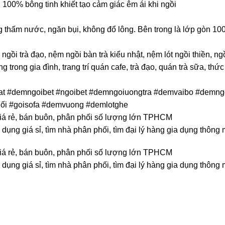
 100% bông tinh khiết tạo cảm giác êm ái khi ngồi
g thấm nước, ngăn bụi, không đổ lông. Bên trong là lớp gòn 10
ồi trà đạo, nệm ngồi bàn trà kiểu nhật, nệm lót ngồi thiền, ngồ
g trong gia đình, trang trí quán cafe, trà đạo, quán trà sữa, thức
t #demngoibet #ngoibet #demngoiuongtra #demvaibo #demng
ối #goisofa #demvuong #demlotghe
 giá rẻ, bán buôn, phân phối số lượng lớn TPHCM
 dụng giá sỉ, tìm nhà phân phối, tìm đại lý hàng gia dụng thông
 giá rẻ, bán buôn, phân phối số lượng lớn TPHCM
 dụng giá sỉ, tìm nhà phân phối, tìm đại lý hàng gia dụng thông