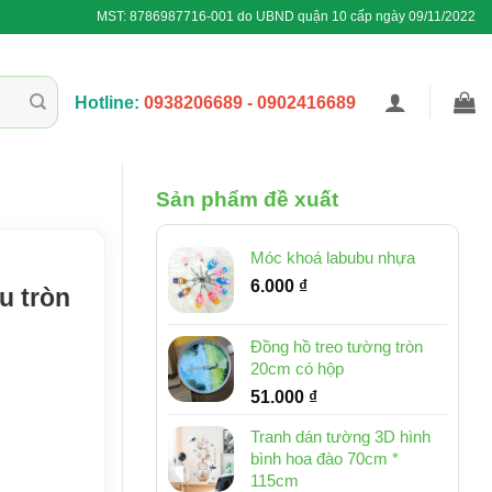
MST: 8786987716-001 do UBND quận 10 cấp ngày 09/11/2022
Hotline:
0938206689 - 0902416689
Sản phẩm đề xuất
Móc khoá labubu nhựa
6.000
₫
u tròn
Đồng hồ treo tường tròn
20cm có hộp
51.000
₫
Tranh dán tường 3D hình
bình hoa đào 70cm *
115cm