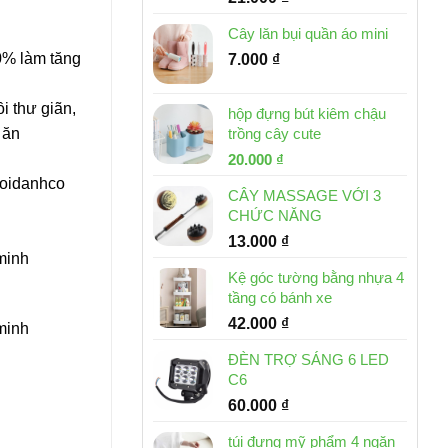
Cây lăn bụi quần áo mini
0% làm tăng
7.000
₫
i thư giãn,
hộp đựng bút kiêm chậu
 ăn
trồng cây cute
Giá
Giá
20.000
₫
gốc
hiện
oidanhco
CÂY MASSAGE VỚI 3
là:
tại
CHỨC NĂNG
30.000 ₫.
là:
13.000
₫
20.000 ₫.
 minh
Kệ góc tường bằng nhựa 4
tầng có bánh xe
42.000
₫
 minh
ĐÈN TRỢ SÁNG 6 LED
C6
60.000
₫
túi đựng mỹ phẩm 4 ngăn