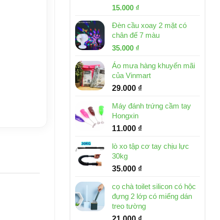
Giá
Giá
15.000
₫
gốc
hiện
Đèn cầu xoay 2 mặt có
là:
tại
chân đế 7 màu
32.000 ₫.
là:
Giá
Giá
35.000
₫
15.000 ₫.
gốc
hiện
Áo mưa hàng khuyến mãi
là:
tại
của Vinmart
46.000 ₫.
là:
29.000
₫
35.000 ₫.
Máy đánh trứng cầm tay
Hongxin
11.000
₫
lò xo tập cơ tay chịu lực
30kg
35.000
₫
cọ chà toilet silicon có hộc
đựng 2 lớp có miếng dán
treo tường
21.000
₫