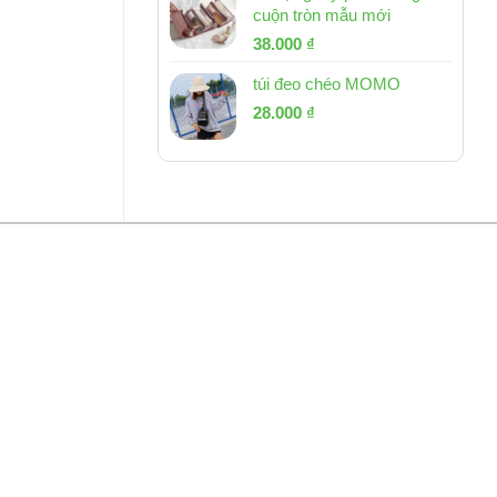
cuộn tròn mẫu mới
Giá
Giá
38.000
₫
gốc
hiện
túi đeo chéo MOMO
là:
tại
Giá
Giá
53.000 ₫.
28.000
₫
là:
gốc
hiện
38.000 ₫.
là:
tại
54.000 ₫.
là:
28.000 ₫.