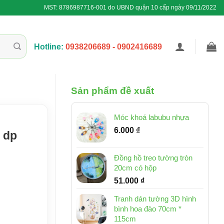
MST: 8786987716-001 do UBND quận 10 cấp ngày 09/11/2022
Hotline:
0938206689 - 0902416689
Sản phẩm đề xuất
Móc khoá labubu nhựa
6.000
₫
 dp
Đồng hồ treo tường tròn
20cm có hộp
51.000
₫
Tranh dán tường 3D hình
bình hoa đào 70cm *
115cm