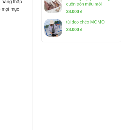
 năng thắp 
cuộn tròn mẫu mới
o mọi mục 
Giá
Giá
38.000
₫
gốc
hiện
túi đeo chéo MOMO
là:
tại
Giá
Giá
53.000 ₫.
28.000
₫
là:
gốc
hiện
38.000 ₫.
là:
tại
54.000 ₫.
là:
28.000 ₫.