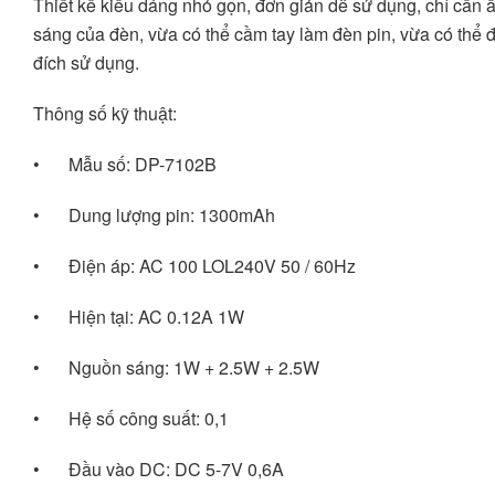
Thiết kế kiểu dáng nhỏ gọn, đơn giản dễ sử dụng, chỉ cần ấn
sáng của đèn, vừa có thể cầm tay làm đèn pin, vừa có thể 
đích sử dụng.
Thông số kỹ thuật:
•	Mẫu số: DP-7102B 
•	Dung lượng pin: 1300mAh 
•	Điện áp: AC 100 LOL240V 50 / 60Hz 
•	Hiện tại: AC 0.12A 1W 
•	Nguồn sáng: 1W + 2.5W + 2.5W 
•	Hệ số công suất: 0,1 
•	Đầu vào DC: DC 5-7V 0,6A 