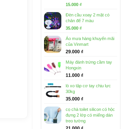
Giá
Giá
15.000
₫
gốc
hiện
Đèn cầu xoay 2 mặt có
là:
tại
chân đế 7 màu
32.000 ₫.
là:
Giá
Giá
35.000
₫
15.000 ₫.
gốc
hiện
Áo mưa hàng khuyến mãi
là:
tại
của Vinmart
46.000 ₫.
là:
29.000
₫
35.000 ₫.
Máy đánh trứng cầm tay
Hongxin
11.000
₫
lò xo tập cơ tay chịu lực
30kg
35.000
₫
cọ chà toilet silicon có hộc
đựng 2 lớp có miếng dán
treo tường
21.000
₫