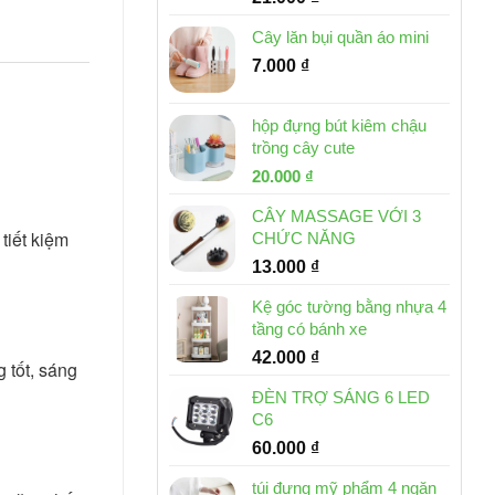
Cây lăn bụi quần áo mini
7.000
₫
hộp đựng bút kiêm chậu
trồng cây cute
Giá
Giá
20.000
₫
gốc
hiện
CÂY MASSAGE VỚI 3
là:
tại
iết kiệm 
CHỨC NĂNG
30.000 ₫.
là:
13.000
₫
20.000 ₫.
Kệ góc tường bằng nhựa 4
tầng có bánh xe
42.000
₫
tốt, sáng 
ĐÈN TRỢ SÁNG 6 LED
C6
60.000
₫
túi đựng mỹ phẩm 4 ngăn