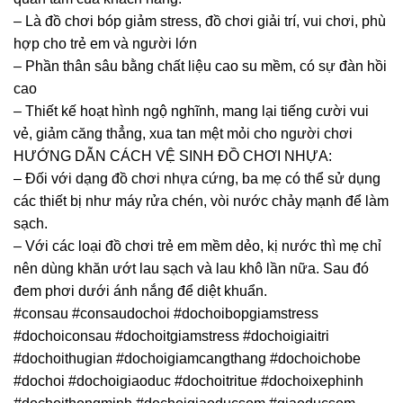
– Là đồ chơi bóp giảm stress, đồ chơi giải trí, vui chơi, phù
hợp cho trẻ em và người lớn
– Phần thân sâu bằng chất liệu cao su mềm, có sự đàn hồi
cao
– Thiết kế hoạt hình ngộ nghĩnh, mang lại tiếng cười vui
vẻ, giảm căng thẳng, xua tan mệt mỏi cho người chơi
HƯỚNG DẪN CÁCH VỆ SINH ĐỒ CHƠI NHỰA:
– Đối với dạng đồ chơi nhựa cứng, ba mẹ có thể sử dụng
các thiết bị như máy rửa chén, vòi nước chảy mạnh để làm
sạch.
– Với các loại đồ chơi trẻ em mềm dẻo, kị nước thì mẹ chỉ
nên dùng khăn ướt lau sạch và lau khô lần nữa. Sau đó
đem phơi dưới ánh nắng để diệt khuẩn.
#consau #consaudochoi #dochoibopgiamstress
#dochoiconsau #dochoitgiamstress #dochoigiaitri
#dochoithugian #dochoigiamcangthang #dochoichobe
#dochoi #dochoigiaoduc #dochoitritue #dochoixephinh