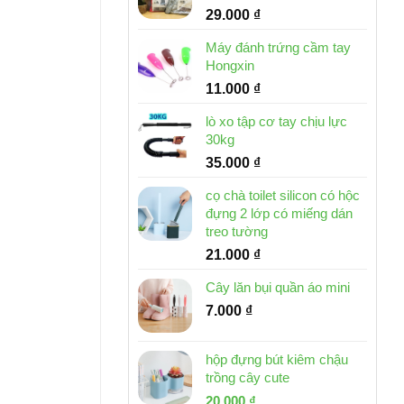
29.000
₫
35.000 ₫.
Máy đánh trứng cầm tay
Hongxin
11.000
₫
lò xo tập cơ tay chịu lực
30kg
35.000
₫
cọ chà toilet silicon có hộc
đựng 2 lớp có miếng dán
treo tường
21.000
₫
Cây lăn bụi quần áo mini
7.000
₫
hộp đựng bút kiêm chậu
trồng cây cute
Giá
Giá
20.000
₫