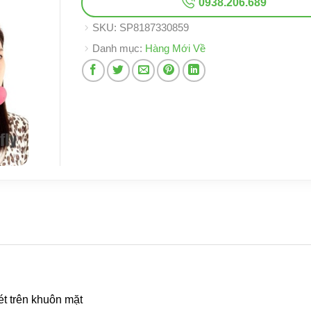
0938.206.689
SKU:
SP8187330859
Danh mục:
Hàng Mới Về
ét trên khuôn mặt