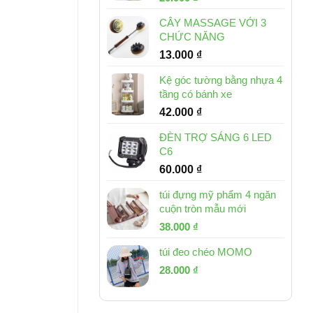
gốc
hiện
CÂY MASSAGE VỚI 3
là:
tại
CHỨC NĂNG
30.000 ₫.
là:
13.000
₫
20.000 ₫.
Kệ góc tường bằng nhựa 4
tầng có bánh xe
42.000
₫
ĐÈN TRỢ SÁNG 6 LED
C6
60.000
₫
túi đựng mỹ phẩm 4 ngăn
cuộn tròn mẫu mới
Giá
Giá
38.000
₫
gốc
hiện
túi đeo chéo MOMO
là:
tại
Giá
Giá
53.000 ₫.
28.000
₫
là:
gốc
hiện
38.000 ₫.
là:
tại