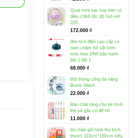
Quạt mini sạc kẹp bàn có
điều chỉnh tốc độ Gió wd-
225
172.000
₫
đèn tích điện cao cấp có
nam châm hít sắt kèm
móc treo 24W bảo hành
6th 1 đổi 1
68.000
₫
Bột thông cống đa năng
Boom Wash
22.000
₫
Bàn chải răng cho bé hình
thỏ và gấu có đế hít
11.000
₫
bộ chăn gối hình thú kích
thước 110cm*160cm siêu