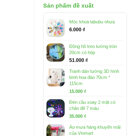
Sản phẩm đề xuất
Móc khoá labubu nhựa
6.000
₫
Đồng hồ treo tường tròn
20cm có hộp
51.000
₫
Tranh dán tường 3D hình
bình hoa đào 70cm *
115cm
Giá
Giá
15.000
₫
gốc
hiện
Đèn cầu xoay 2 mặt có
là:
tại
chân đế 7 màu
32.000 ₫.
là:
Giá
Giá
35.000
₫
15.000 ₫.
gốc
hiện
Áo mưa hàng khuyến mãi
là:
tại
của Vinmart
46.000 ₫.
là: