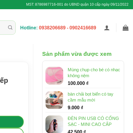
MST: 8786987716-001 do UBND quận 10 cấp ngày 09/11/2022
Hotline:
0938206689 - 0902416689
Sản phẩm vừa được xem
Mùng chụp cho bé có nhạc
không nệm
nếp
100.000
₫
bàn chải bọt biển có tay
cầm mẫu mới
g
9.000
₫
ĐÈN PIN USB CÓ CỔNG
SẠC - MINI CAO CẤP
42.500
₫