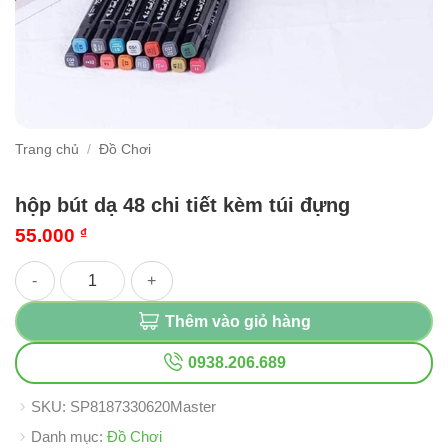
Trang chủ
/
Đồ Chơi
hộp bút dạ 48 chi tiết kèm túi đựng
55.000
₫
hộp bút dạ 48 chi tiết kèm túi đựng số lượng
Thêm vào giỏ hàng
0938.206.689
SKU:
SP8187330620Master
Danh mục:
Đồ Chơi