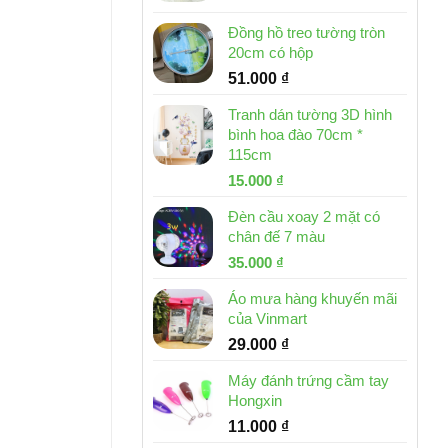
Đồng hồ treo tường tròn
20cm có hộp
51.000
₫
Tranh dán tường 3D hình
bình hoa đào 70cm *
115cm
Giá
Giá
15.000
₫
gốc
hiện
Đèn cầu xoay 2 mặt có
là:
tại
chân đế 7 màu
32.000 ₫.
là:
Giá
Giá
35.000
₫
15.000 ₫.
gốc
hiện
Áo mưa hàng khuyến mãi
là:
tại
của Vinmart
46.000 ₫.
là:
29.000
₫
35.000 ₫.
Máy đánh trứng cầm tay
Hongxin
11.000
₫