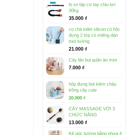
lò xo tập cơ tay chịu lực
30kg
35.000
₫
cọ chà toilet silicon có hộc
đựng 2 lớp có miếng dán
treo tường
21.000
₫
Cây lăn bụi quần áo mini
7.000
₫
hộp đựng bút kiêm chậu
trồng cây cute
Giá
Giá
20.000
₫
gốc
hiện
CÂY MASSAGE VỚI 3
là:
tại
CHỨC NĂNG
30.000 ₫.
là:
13.000
₫
20.000 ₫.
Kệ góc tường bằng nhựa 4