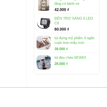
tầng có bánh xe
42.000
₫
ĐÈN TRỢ SÁNG 6 LED
C6
60.000
₫
túi đựng mỹ phẩm 4 ngăn
cuộn tròn mẫu mới
Giá
Giá
38.000
₫
gốc
hiện
túi đeo chéo MOMO
là:
tại
Giá
Giá
53.000 ₫.
28.000
₫
là:
gốc
hiện
38.000 ₫.
là:
tại
54.000 ₫.
là:
28.000 ₫.