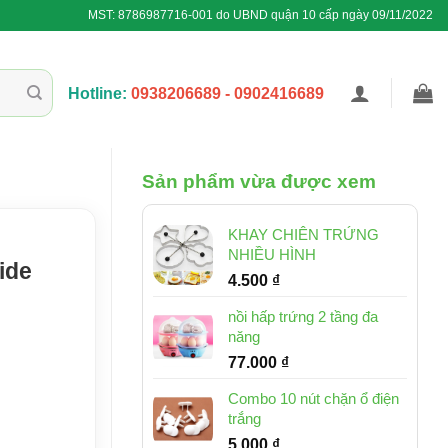
MST: 8786987716-001 do UBND quận 10 cấp ngày 09/11/2022
Hotline:
0938206689 - 0902416689
Sản phẩm vừa được xem
KHAY CHIÊN TRỨNG
NHIỀU HÌNH
ide
4.500
₫
nồi hấp trứng 2 tầng đa
năng
77.000
₫
Combo 10 nút chặn ổ điện
trắng
5.000
₫