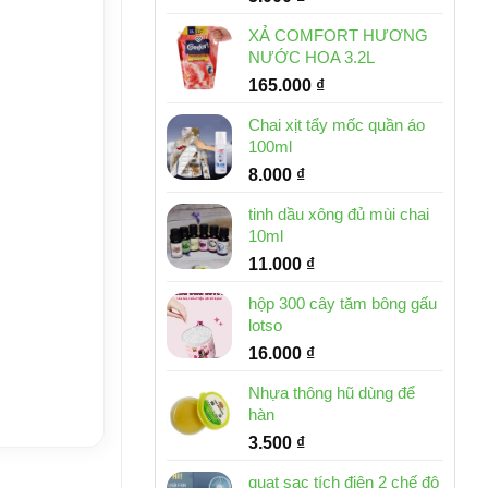
XẢ COMFORT HƯƠNG
NƯỚC HOA 3.2L
165.000
₫
Chai xịt tẩy mốc quần áo
100ml
8.000
₫
tinh dầu xông đủ mùi chai
10ml
11.000
₫
hộp 300 cây tăm bông gấu
lotso
16.000
₫
Nhựa thông hũ dùng để
hàn
3.500
₫
quạt sạc tích điện 2 chế độ