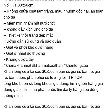
Nổi, KT 30x50cm
– Không chứa chất làm trắng, màu nhuộm độc hại, an toàn
cho da
– Mềm mịn, thấm hút nước tốt
– không gây kích ứng cho da
– Thiết kế thời trang đẹp mắt.
Hướng dẫn sử dụng và bảo quản
• Giặt và phơi khô dưới nắng
• Giặt ở nhiệt độ thường
• Không được tẩy
#khan#khanmat #khanmatxuathan #khanlongcuu
Khăn lông cừu kẻ sọc 30x50cm bán sỉ, giá sỉ, bán rẻ, giá
rẻ, bán buôn, phân phối số lượng lớn TPHCM
tổng kho buôn sỉ, tổng kho sỉ gia dụng, tìm nguồn hàng gia
dụng giá sỉ, tìm nhà phân phối, tìm đại lý hàng tiêu dùng
thông minh
Khăn lông cừu kẻ sọc 30x50cm bán sỉ, giá sỉ, bán rẻ, giá