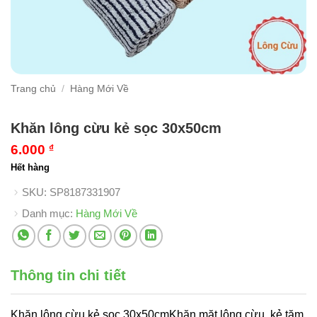
Trang chủ
/
Hàng Mới Về
Khăn lông cừu kẻ sọc 30x50cm
6.000
₫
Hết hàng
SKU:
SP8187331907
Danh mục:
Hàng Mới Về
Thông tin chi tiết
Khăn lông cừu kẻ sọc 30x50cmKhăn mặt lông cừu, kẻ tăm