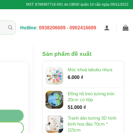
MST: 8786987716-001 do UBND quận 10 cấp ngày 09/11/2022
Hotline:
0938206689 - 0902416689
Sản phẩm đề xuất
Móc khoá labubu nhựa
6.000
₫
Đồng hồ treo tường tròn
20cm có hộp
51.000
₫
Tranh dán tường 3D hình
bình hoa đào 70cm *
115cm