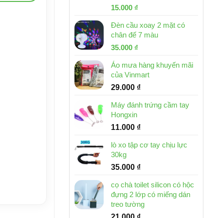
Giá
Giá
15.000
₫
gốc
hiện
Đèn cầu xoay 2 mặt có
là:
tại
chân đế 7 màu
32.000 ₫.
là:
Giá
Giá
35.000
₫
15.000 ₫.
gốc
hiện
Áo mưa hàng khuyến mãi
là:
tại
của Vinmart
46.000 ₫.
là:
29.000
₫
35.000 ₫.
Máy đánh trứng cầm tay
Hongxin
11.000
₫
lò xo tập cơ tay chịu lực
30kg
35.000
₫
cọ chà toilet silicon có hộc
đựng 2 lớp có miếng dán
treo tường
21.000
₫