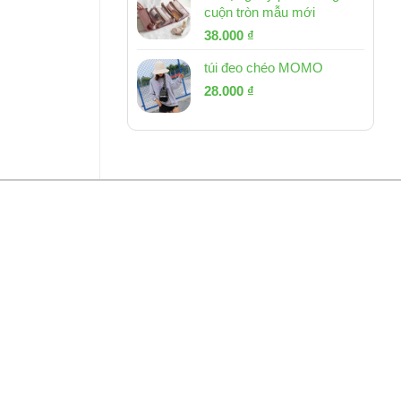
cuộn tròn mẫu mới
Giá
Giá
38.000
₫
gốc
hiện
túi đeo chéo MOMO
là:
tại
Giá
Giá
53.000 ₫.
28.000
₫
là:
gốc
hiện
38.000 ₫.
là:
tại
54.000 ₫.
là:
28.000 ₫.