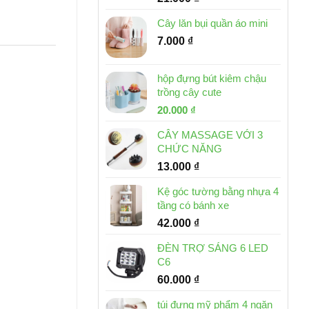
Cây lăn bụi quần áo mini
7.000
₫
hộp đựng bút kiêm chậu
trồng cây cute
Giá
Giá
20.000
₫
gốc
hiện
CÂY MASSAGE VỚI 3
là:
tại
CHỨC NĂNG
30.000 ₫.
là:
13.000
₫
20.000 ₫.
Kệ góc tường bằng nhựa 4
tầng có bánh xe
42.000
₫
ĐÈN TRỢ SÁNG 6 LED
C6
60.000
₫
túi đựng mỹ phẩm 4 ngăn