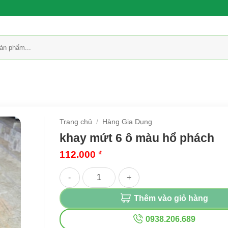
Trang chủ
/
Hàng Gia Dụng
khay mứt 6 ô màu hổ phách
112.000
₫
khay mứt 6 ô màu hổ phách số lượng
Thêm vào giỏ hàng
0938.206.689