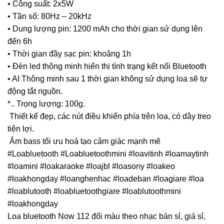
• Công suất: 2x5W
• Tần số: 80Hz – 20kHz
• Dung lượng pin: 1200 mAh cho thời gian sử dụng lên
đến 6h
• Thời gian đầy sạc pin: khoảng 1h
• Đèn led thông minh hiển thị tình trạng kết nối Bluetooth
• AI Thông minh sau 1 thời gian không sử dụng loa sẽ tự
động tắt nguồn.
*.. Trọng lượng: 100g.
Thiết kế đẹp, các nút điều khiển phía trên loa, có dây treo
tiện lợi.
Âm bass tối ưu hoá tạo cảm giác mạnh mẽ
#Loabluetooth #Loabluetoothmini #loavitinh #loamaytinh
#loamini #loakaraoke #loajbl #loasony #loakeo
#loakhongday #loanghenhac #loadeban #loagiare #loa
#loablutooth #loabluetoothgiare #loablutoothmini
#loakhongday
Loa bluetooth Now 112 đổi màu theo nhạc bán sỉ, giá sỉ,