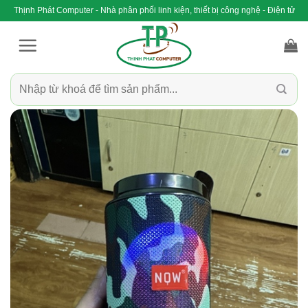
Bỏ
Thịnh Phát Computer - Nhà phân phối linh kiện, thiết bị công nghệ - Điện tử
qua
nội
dung
Tìm
kiếm: