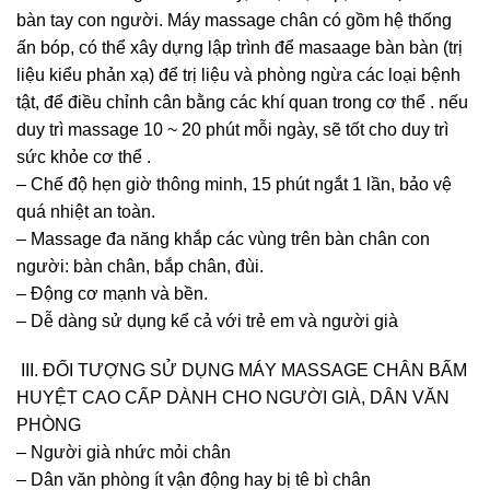
bàn tay con người. Máy massage chân có gồm hệ thống
ấn bóp, có thể xây dựng lập trình để masaage bàn bàn (trị
liệu kiểu phản xạ) để trị liệu và phòng ngừa các loại bệnh
tật, để điều chỉnh cân bằng các khí quan trong cơ thể . nếu
duy trì massage 10 ~ 20 phút mỗi ngày, sẽ tốt cho duy trì
sức khỏe cơ thể .
– Chế độ hẹn giờ thông minh, 15 phút ngắt 1 lần, bảo vệ
quá nhiệt an toàn.
– Massage đa năng khắp các vùng trên bàn chân con
người: bàn chân, bắp chân, đùi.
– Động cơ mạnh và bền.
– Dễ dàng sử dụng kể cả với trẻ em và người già
III. ĐỐI TƯỢNG SỬ DỤNG MÁY MASSAGE CHÂN BẤM
HUYỆT CAO CẤP DÀNH CHO NGƯỜI GIÀ, DÂN VĂN
PHÒNG
– Người già nhức mỏi chân
– Dân văn phòng ít vận động hay bị tê bì chân