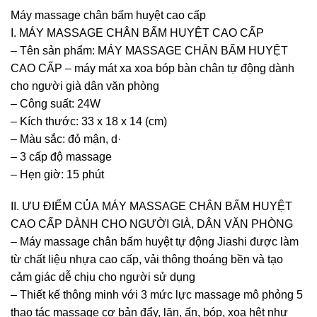
Máy massage chân bấm huyệt cao cấp
I. MÁY MASSAGE CHÂN BẤM HUYỆT CAO CẤP
– Tên sản phẩm: MÁY MASSAGE CHÂN BẤM HUYỆT
CAO CẤP – máy mát xa xoa bóp bàn chân tự động dành
cho người già dân văn phòng
– Công suất: 24W
– Kích thước: 33 x 18 x 14 (cm)
– Màu sắc: đỏ mận, d·
– 3 cấp độ massage
– Hẹn giờ: 15 phút
II. ƯU ĐIỂM CỦA MÁY MASSAGE CHÂN BẤM HUYỆT
CAO CẤP DÀNH CHO NGƯỜI GIÀ, DÂN VĂN PHÒNG
– Máy massage chân bấm huyệt tự động Jiashi được làm
từ chất liệu nhựa cao cấp, vải thông thoáng bền và tạo
cảm giác dễ chịu cho người sử dụng
– Thiết kế thông minh với 3 mức lực massage mô phỏng 5
thao tác massage cơ bản đẩy, lăn, ấn, bóp, xoa hệt như