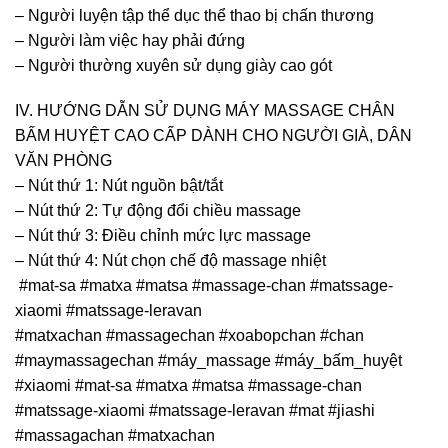
– Người luyện tập thể dục thể thao bị chấn thương
– Người làm việc hay phải đứng
– Người thường xuyên sử dụng giày cao gót
IV. HƯỚNG DẪN SỬ DỤNG MÁY MASSAGE CHÂN
BẤM HUYỆT CAO CẤP DÀNH CHO NGƯỜI GIÀ, DÂN
VĂN PHÒNG
– Nút thứ 1: Nút nguồn bật/tắt
– Nút thứ 2: Tự động đổi chiều massage
– Nút thứ 3: Điều chỉnh mức lực massage
– Nút thứ 4: Nút chọn chế độ massage nhiệt
#mat-sa #matxa #matsa #massage-chan #matssage-
xiaomi #matssage-leravan
#matxachan #massagechan #xoabopchan #chan
#maymassagechan #máy_massage #máy_bấm_huyệt
#xiaomi #mat-sa #matxa #matsa #massage-chan
#matssage-xiaomi #matssage-leravan #mat #jiashi
#massagachan #matxachan