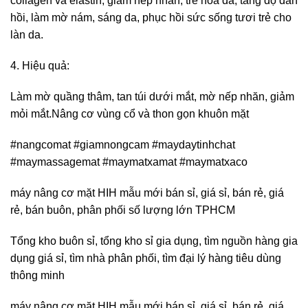
collagen và elastin, giảm nếp nhăn, trẻ hóa da, tăng độ đàn
hồi, làm mờ nám, sáng da, phục hồi sức sống tươi trẻ cho
làn da.
4. Hiệu quả:
Làm mờ quầng thâm, tan túi dưới mắt, mờ nếp nhăn, giảm
mỏi mắt.Nâng cơ vùng cổ và thon gọn khuôn mặt
#nangcomat #giamnongcam #maydaytinhchat
#maymassagemat #maymatxamat #maymatxaco
máy nâng cơ mặt HIH mẫu mới bán sỉ, giá sỉ, bán rẻ, giá
rẻ, bán buôn, phân phối số lượng lớn TPHCM
Tổng kho buôn sỉ, tổng kho sỉ gia dụng, tìm nguồn hàng gia
dụng giá sỉ, tìm nhà phân phối, tìm đại lý hàng tiêu dùng
thông minh
máy nâng cơ mặt HIH mẫu mới bán sỉ, giá sỉ, bán rẻ, giá