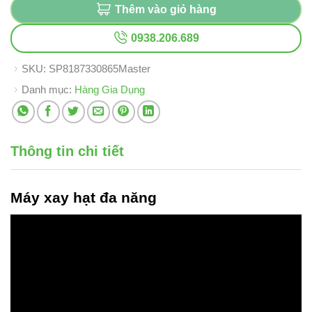
Thêm vào giỏ hàng
0938.206.689
SKU:
SP8187330865Master
Danh mục:
Hàng Gia Dụng
Thông tin chi tiết
Máy xay hạt
đa năng