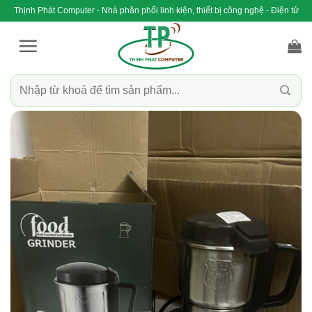
Bỏ
Thịnh Phát Computer - Nhà phân phối linh kiện, thiết bị công nghệ - Điện tử
qua
nội
dung
Tìm
kiếm: