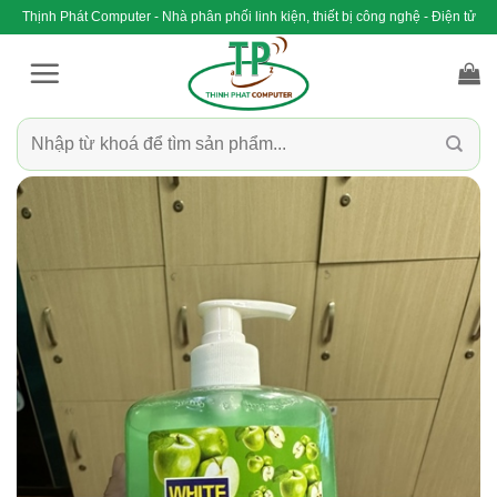
Bỏ
Thịnh Phát Computer - Nhà phân phối linh kiện, thiết bị công nghệ - Điện tử
qua
nội
dung
Tìm
kiếm: