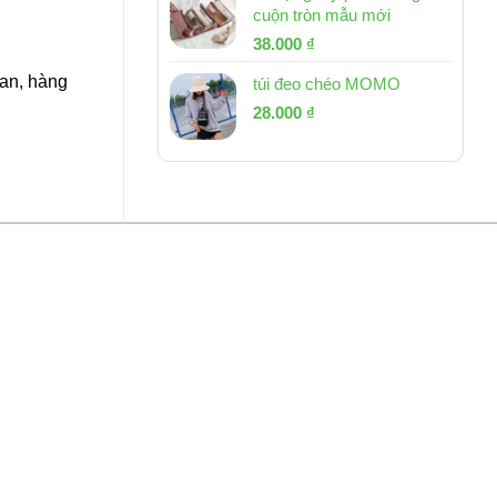
cuộn tròn mẫu mới
Giá
Giá
38.000
₫
gốc
hiện
Lan, hàng
túi đeo chéo MOMO
là:
tại
Giá
Giá
53.000 ₫.
28.000
₫
là:
gốc
hiện
38.000 ₫.
là:
tại
54.000 ₫.
là:
28.000 ₫.