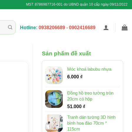
MST: 8786987716-001 do UBND quận 10 cấp ngày 09/11/2022
Hotline:
0938206689 - 0902416689
Sản phẩm đề xuất
Móc khoá labubu nhựa
6.000
₫
Đồng hồ treo tường tròn
20cm có hộp
51.000
₫
Tranh dán tường 3D hình
bình hoa đào 70cm *
115cm