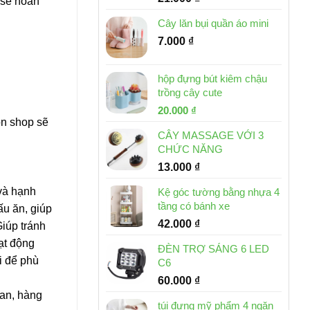
 sẽ hoàn
Cây lăn bụi quần áo mini
7.000
₫
hộp đựng bút kiêm chậu
trồng cây cute
Giá
Giá
20.000
₫
ọn shop sẽ
gốc
hiện
CÂY MASSAGE VỚI 3
là:
tại
CHỨC NĂNG
30.000 ₫.
là:
13.000
₫
20.000 ₫.
và hạnh
Kệ góc tường bằng nhựa 4
tầng có bánh xe
ấu ăn, giúp
42.000
₫
Giúp tránh
ạt động
ĐÈN TRỢ SÁNG 6 LED
i để phù
C6
60.000
₫
Lan, hàng
túi đựng mỹ phẩm 4 ngăn