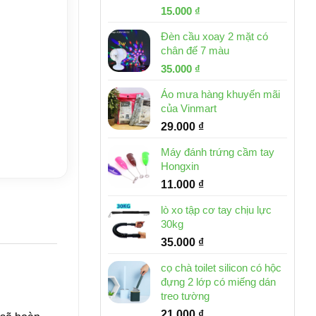
Giá
Giá
15.000
₫
gốc
hiện
Đèn cầu xoay 2 mặt có
là:
tại
chân đế 7 màu
32.000 ₫.
là:
Giá
Giá
35.000
₫
15.000 ₫.
gốc
hiện
Áo mưa hàng khuyến mãi
là:
tại
của Vinmart
46.000 ₫.
là:
29.000
₫
35.000 ₫.
Máy đánh trứng cầm tay
Hongxin
11.000
₫
lò xo tập cơ tay chịu lực
30kg
35.000
₫
cọ chà toilet silicon có hộc
đựng 2 lớp có miếng dán
treo tường
21.000
₫