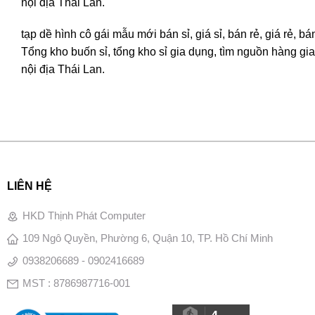
nội địa Thái Lan.
tạp dề hình cô gái mẫu mới bán sỉ, giá sỉ, bán rẻ, giá rẻ,
Tổng kho buốn sỉ, tổng kho sỉ gia dụng, tìm nguồn hàng gia 
nội địa Thái Lan.
LIÊN HỆ
HKD Thịnh Phát Computer
109 Ngô Quyền, Phường 6, Quận 10, TP. Hồ Chí Minh
0938206689 - 0902416689
MST : 8786987716-001
4