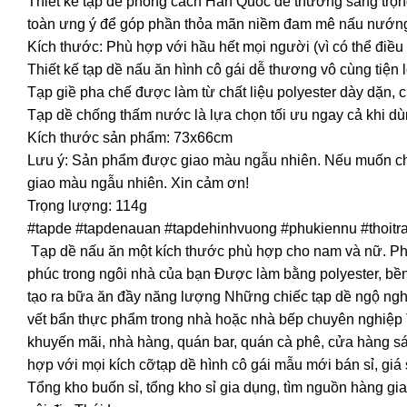
Thiết kế tạp dề phong cách Hàn Quốc dễ thương sang trọng
toàn ưng ý để góp phần thỏa mãn niềm đam mê nấu nướng
Kích thước: Phù hợp với hầu hết mọi người (vì có thể điều
Thiết kế tạp dề nấu ăn hình cô gái dễ thương vô cùng tiện 
Tạp giề pha chế được làm từ chất liệu polyester dày dặn,
Tạp dề chống thấm nước là lựa chọn tối ưu ngay cả khi d
Kích thước sản phẩm: 73x66cm
Lưu ý: Sản phẩm được giao màu ngẫu nhiên. Nếu muốn chọ
giao màu ngẫu nhiên. Xin cảm ơn!
Trọng lượng: 114g
#tapde #tapdenauan #tapdehinhvuong #phukiennu #thoitra
Tạp dề nấu ăn một kích thước phù hợp cho nam và nữ. Phon
phúc trong ngôi nhà của bạn Được làm bằng polyester, bền
tạo ra bữa ăn đầy năng lượng Những chiếc tạp dề ngộ nghĩnh
vết bẩn thực phẩm trong nhà hoặc nhà bếp chuyên nghiệp
khuyến mãi, nhà hàng, quán bar, quán cà phê, cửa hàng sác
hợp với mọi kích cỡtạp dề hình cô gái mẫu mới bán sỉ, giá
Tổng kho buốn sỉ, tổng kho sỉ gia dụng, tìm nguồn hàng gia 