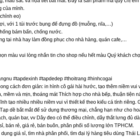
, màu sắc và họa tiết bắt mắt. Đây là sản phẩm mà quý chị em
 của mình.
 chỉnh eo)
lợi, với 1 túi trước bụng để đựng đồ (muỗng, nĩa,…)
 chống bám bẩn, chống nước.
ùng tại nhà hay làm đồng phục cho nhà hàng, quán cafe,…
n màu vui lòng nhắn tin cho shop nếu hết màu Quý khách ch
ngnu #tapdexinh #tapdedep #thoitrang #hinhcogai
g cách đơn giản: in hình cô gái hài hước, tạo thêm niềm vui 
, mềm và mịn, thoáng mát Thích hợp cho nhà bếp, thuận tiện n
 tạo nhiều nhiều niềm vui vì thiết kế theo kiểu cá tính riêng. 
 Tạp dề bắt mắt để sử dụng thương mại, chẳng hạn như cho ho
h, quán bar, vv Dây đeo có thể điều chỉnh, dây thắt lưng đủ dà
 sỉ, bán rẻ, giá rẻ, bán buôn, phân phối số lượng lớn TPHCM.
dụng giá sỉ, tìm nhà phân phối, tìm đại lý hàng tiêu dùng Thái 