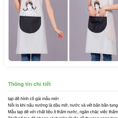
Thông tin chi tiết
tạp dề hình cô gái mẫu mới
Nỗi lo khi nấu nướng là dầu mỡ, nước và vết bẩn bắn tung
Mẫu tạp dề với chất liệu ít thấm nước, ngăn chặc việc thấ