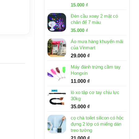
Giá
Giá
15.000
₫
gốc
hiện
Đèn cầu xoay 2 mặt có
là:
tại
chân đế 7 màu
32.000 ₫.
là:
Giá
Giá
35.000
₫
15.000 ₫.
gốc
hiện
Áo mưa hàng khuyến mãi
là:
tại
của Vinmart
46.000 ₫.
là:
29.000
₫
35.000 ₫.
Máy đánh trứng cầm tay
Hongxin
11.000
₫
lò xo tập cơ tay chịu lực
30kg
35.000
₫
cọ chà toilet silicon có hộc
đựng 2 lớp có miếng dán
treo tường
21.000
₫