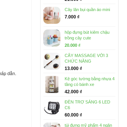
Cây lăn bụi quần áo mini
7.000
₫
hộp đựng bút kiêm chậu
trồng cây cute
Giá
Giá
20.000
₫
gốc
hiện
CÂY MASSAGE VỚI 3
là:
tại
CHỨC NĂNG
30.000 ₫.
là:
13.000
₫
20.000 ₫.
hấp dẫn.
Kệ góc tường bằng nhựa 4
tầng có bánh xe
42.000
₫
ĐÈN TRỢ SÁNG 6 LED
C6
60.000
₫
túi đựng mỹ phẩm 4 ngăn