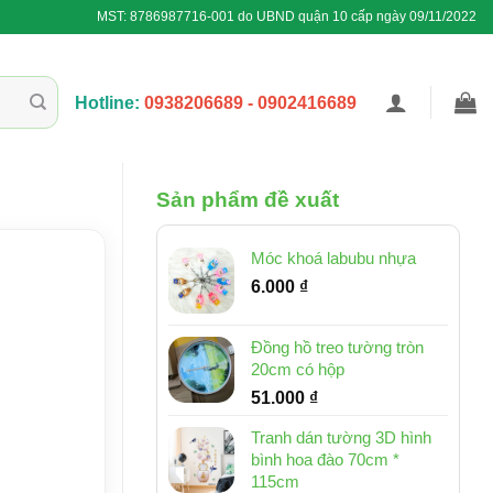
MST: 8786987716-001 do UBND quận 10 cấp ngày 09/11/2022
Hotline:
0938206689 - 0902416689
Sản phẩm đề xuất
Móc khoá labubu nhựa
6.000
₫
Đồng hồ treo tường tròn
20cm có hộp
51.000
₫
Tranh dán tường 3D hình
bình hoa đào 70cm *
115cm