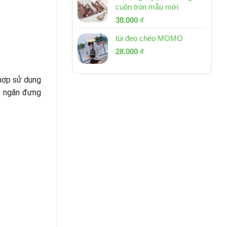
cuộn tròn mẫu mới
Giá
Giá
38.000
₫
gốc
hiện
túi đeo chéo MOMO
là:
tại
Giá
Giá
53.000 ₫.
28.000
₫
là:
gốc
hiện
38.000 ₫.
là:
tại
 hợp sử dụng
54.000 ₫.
là:
1 ngăn đựng
28.000 ₫.