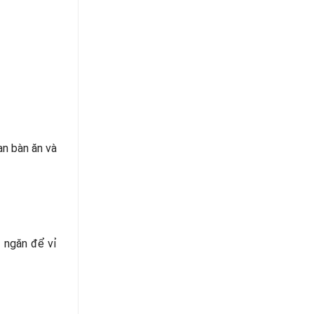
an bàn ăn và
 ngăn để vỉ