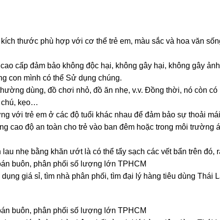
, kích thước phù hợp với cơ thể trẻ em, màu sắc và hoa văn số
ệu cao cấp đảm bảo không độc hại, không gây hại, không gây ả
ằng con mình có thể Sử dụng chúng.
hường dùng, đồ chơi nhỏ, đồ ăn nhẹ, v.v. Đồng thời, nó còn có 
i chú, kẹo…
ứng với trẻ em ở các độ tuổi khác nhau để đảm bảo sự thoải mái
 nâng cao độ an toàn cho trẻ vào ban đêm hoặc trong môi trường
lau nhẹ bằng khăn ướt là có thể tẩy sạch các vết bẩn trên đó, rất
rẻ, bán buôn, phân phối số lượng lớn TPHCM
dụng giá sỉ, tìm nhà phân phối, tìm đại lý hàng tiêu dùng Thái 
rẻ, bán buôn, phân phối số lượng lớn TPHCM