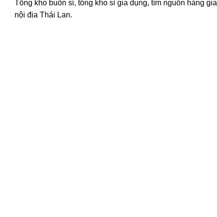
Tổng kho buốn sỉ, tổng kho sỉ gia dụng, tìm nguồn hàng gia 
nội địa Thái Lan.