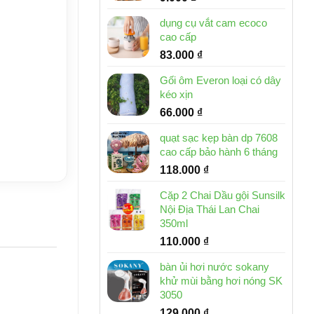
dụng cụ vắt cam ecoco
cao cấp
83.000
₫
Gối ôm Everon loại có dây
kéo xịn
66.000
₫
quạt sạc kẹp bàn dp 7608
cao cấp bảo hành 6 tháng
118.000
₫
Cặp 2 Chai Dầu gội Sunsilk
Nội Địa Thái Lan Chai
350ml
110.000
₫
bàn ủi hơi nước sokany
khử mùi bằng hơi nóng SK
3050
129.000
₫