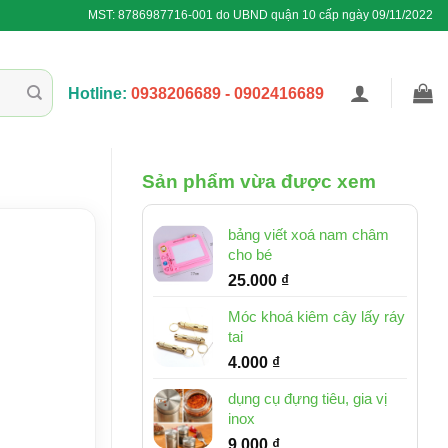
MST: 8786987716-001 do UBND quận 10 cấp ngày 09/11/2022
Hotline:
0938206689 - 0902416689
Sản phẩm vừa được xem
bảng viết xoá nam châm
cho bé
25.000
₫
Móc khoá kiêm cây lấy ráy
tai
4.000
₫
dụng cụ đựng tiêu, gia vị
inox
9.000
₫