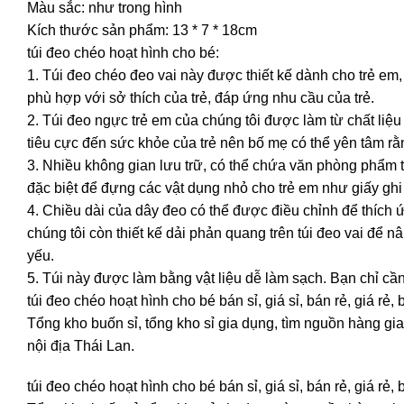
Màu sắc: như trong hình
Kích thước sản phẩm: 13 * 7 * 18cm
túi đeo chéo hoạt hình cho bé:
1. Túi đeo chéo đeo vai này được thiết kế dành cho trẻ em
phù hợp với sở thích của trẻ, đáp ứng nhu cầu của trẻ.
2. Túi đeo ngực trẻ em của chúng tôi được làm từ chất li
tiêu cực đến sức khỏe của trẻ nên bố mẹ có thể yên tâm r
3. Nhiều không gian lưu trữ, có thể chứa văn phòng phẩm t
đặc biệt để đựng các vật dụng nhỏ cho trẻ em như giấy gh
4. Chiều dài của dây đeo có thể được điều chỉnh để thích 
chúng tôi còn thiết kế dải phản quang trên túi đeo vai để
yếu.
5. Túi này được làm bằng vật liệu dễ làm sạch. Bạn chỉ cần 
túi đeo chéo hoạt hình cho bé bán sỉ, giá sỉ, bán rẻ, giá 
Tổng kho buốn sỉ, tổng kho sỉ gia dụng, tìm nguồn hàng gia 
nội địa Thái Lan.
túi đeo chéo hoạt hình cho bé bán sỉ, giá sỉ, bán rẻ, giá 