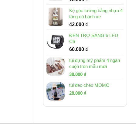
Kệ góc tường bằng nhựa 4
tầng có bánh xe
42.000
₫
ĐÈN TRỢ SÁNG 6 LED
C6
60.000
₫
túi đựng mỹ phẩm 4 ngăn
cuộn tròn mẫu mới
Giá
Giá
38.000
₫
gốc
hiện
túi đeo chéo MOMO
là:
tại
Giá
Giá
53.000 ₫.
28.000
₫
là:
gốc
hiện
38.000 ₫.
là:
tại
54.000 ₫.
là:
28.000 ₫.