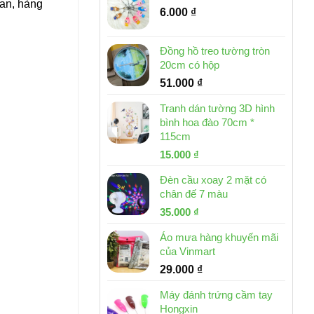
Lan, hàng
6.000
₫
Đồng hồ treo tường tròn
20cm có hộp
51.000
₫
Tranh dán tường 3D hình
bình hoa đào 70cm *
115cm
Giá
Giá
15.000
₫
gốc
hiện
Đèn cầu xoay 2 mặt có
là:
tại
chân đế 7 màu
32.000 ₫.
là:
Giá
Giá
35.000
₫
15.000 ₫.
gốc
hiện
Áo mưa hàng khuyến mãi
là:
tại
của Vinmart
46.000 ₫.
là:
29.000
₫
35.000 ₫.
Máy đánh trứng cầm tay
Hongxin