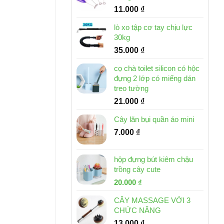
11.000
₫
lò xo tập cơ tay chịu lực
30kg
35.000
₫
cọ chà toilet silicon có hộc
đựng 2 lớp có miếng dán
treo tường
21.000
₫
Cây lăn bụi quần áo mini
7.000
₫
hộp đựng bút kiêm chậu
trồng cây cute
Giá
Giá
20.000
₫
gốc
hiện
CÂY MASSAGE VỚI 3
là:
tại
CHỨC NĂNG
30.000 ₫.
là:
13.000
₫
20.000 ₫.