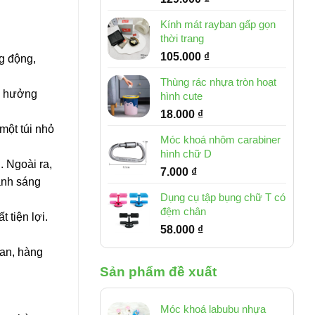
Kính mát rayban gấp gọn
thời trang
105.000
₫
ng động,
Thùng rác nhựa tròn hoạt
nh hưởng
hình cute
18.000
₫
một túi nhỏ
Móc khoá nhôm carabiner
hình chữ D
. Ngoài ra,
7.000
₫
 ánh sáng
Dụng cụ tập bụng chữ T có
đệm chân
 tiện lợi.
58.000
₫
Lan, hàng
Sản phẩm đề xuất
Móc khoá labubu nhựa