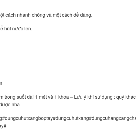
ột cách nhanh chóng và một cách dễ dàng.
ể hút nước lên.
m
trong suốt dài 1 mét và 1 khóa – Lưu ý khi sử dụng : quý khác
t được nha
ng#dungcuhutxangboptay#dungcuhutxang#dungcuhangxangch
ay#