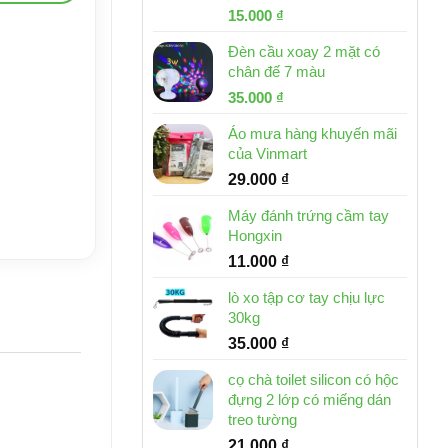
Giá
Giá
15.000
₫
gốc
hiện
Đèn cầu xoay 2 mặt có
là:
tại
chân đế 7 màu
32.000 ₫.
là:
Giá
Giá
35.000
₫
15.000 ₫.
gốc
hiện
Áo mưa hàng khuyến mãi
là:
tại
của Vinmart
46.000 ₫.
là:
29.000
₫
35.000 ₫.
Máy đánh trứng cầm tay
Hongxin
11.000
₫
lò xo tập cơ tay chịu lực
30kg
35.000
₫
cọ chà toilet silicon có hộc
đựng 2 lớp có miếng dán
treo tường
21.000
₫