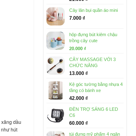
Cây lăn bụi quần áo mini
7.000
₫
hộp đựng bút kiêm chậu
trồng cây cute
Giá
Giá
20.000
₫
gốc
hiện
CÂY MASSAGE VỚI 3
là:
tại
CHỨC NĂNG
30.000 ₫.
là:
13.000
₫
20.000 ₫.
Kệ góc tường bằng nhựa 4
tầng có bánh xe
42.000
₫
ĐÈN TRỢ SÁNG 6 LED
C6
t xăng dầu
60.000
₫
 như hút
túi đựng mỹ phẩm 4 ngăn