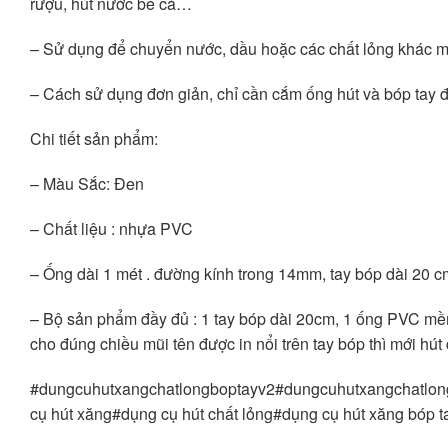
rượu, hút nước bể cá…
– Sử dụng để chuyển nước, dầu hoặc các chất lỏng khác m
– Cách sử dụng đơn giản, chỉ cần cắm ống hút và bóp tay đ
Chi tiết sản phẩm:
– Màu Sắc: Đen
– Chất liệu : nhựa PVC
– Ống dài 1 mét . đường kính trong 14mm, tay bóp dài 20 c
– Bộ sản phẩm đầy đủ : 1 tay bóp dài 20cm, 1 ống PVC mềm 
cho đúng chiều mũi tên được in nổi trên tay bóp thì mới hú
#dungcuhutxangchatlongboptayv2#dungcuhutxangchatlo
cụ hút xăng#dụng cụ hút chất lỏng#dụng cụ hút xăng bóp t