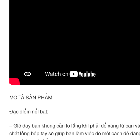
MÔ TẢ SẢN PHẨM
Đặc điểm nổi bật:
– Giờ đây bạn không cần lo lắng khi phải đổ xăng từ can v
chất lỏng bóp tay sẽ giúp bạn làm việc đó một cách dễ dàn