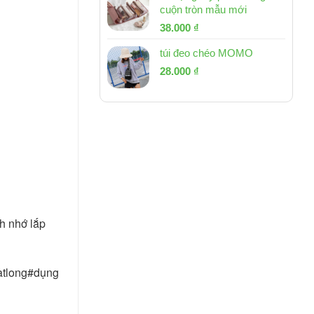
cuộn tròn mẫu mới
Giá
Giá
38.000
₫
gốc
hiện
túi đeo chéo MOMO
là:
tại
Giá
Giá
53.000 ₫.
28.000
₫
là:
gốc
hiện
38.000 ₫.
là:
tại
54.000 ₫.
là:
28.000 ₫.
h nhớ lắp
atlong#dụng