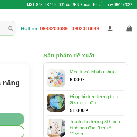
MST: 8786987716-001 do UBND quận 10 cấp ngày 09/11/2022
Hotline:
0938206689 - 0902416689
Sản phẩm đề xuất
Móc khoá labubu nhựa
6.000
₫
a năng
Đồng hồ treo tường tròn
20cm có hộp
51.000
₫
Tranh dán tường 3D hình
bình hoa đào 70cm *
115cm