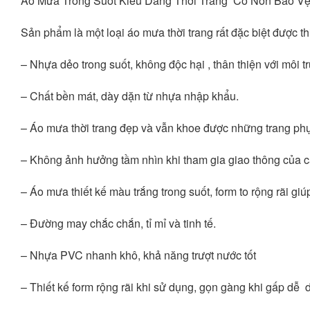
Áo Mưa Trong Suốt Kiểu Dáng Thời Trang  Có Nón Bảo V
Sản phẩm là một loại áo mưa thời trang rất đặc biệt được thi
– Nhựa dẻo trong suốt, không độc hại , thân thiện với môi t
– Chất bền mát, dày dặn từ nhựa nhập khẩu. 
– Áo mưa thời trang đẹp và vẫn khoe được những trang phục
– Không ảnh hưởng tầm nhìn khi tham gia giao thông của c
– Áo mưa thiết kế màu trắng trong suốt, form to rộng rãi 
– Đường may chắc chắn, tỉ mỉ và tinh tế.
– Nhựa PVC nhanh khô, khả năng trượt nước tốt
– Thiết kế form rộng rãi khi sử dụng, gọn gàng khi gấp dễ 