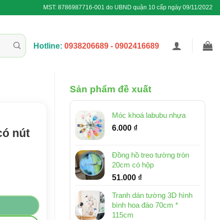
MST: 8786987716-001 do UBND quận 10 cấp ngày 09/11/2022
Hotline:
0938206689 - 0902416689
Sản phẩm đề xuất
Móc khoá labubu nhựa
6.000
₫
có nút
Đồng hồ treo tường tròn
20cm có hộp
51.000
₫
ố lượng
Tranh dán tường 3D hình
bình hoa đào 70cm *
115cm