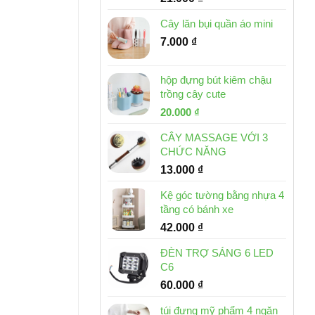
Cây lăn bụi quần áo mini
7.000
₫
hộp đựng bút kiêm chậu
trồng cây cute
Giá
Giá
20.000
₫
gốc
hiện
CÂY MASSAGE VỚI 3
là:
tại
CHỨC NĂNG
30.000 ₫.
là:
13.000
₫
20.000 ₫.
Kệ góc tường bằng nhựa 4
tầng có bánh xe
42.000
₫
ĐÈN TRỢ SÁNG 6 LED
C6
60.000
₫
túi đựng mỹ phẩm 4 ngăn