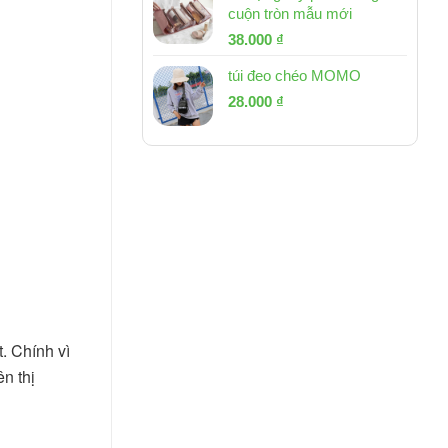
cuộn tròn mẫu mới
Giá
Giá
38.000
₫
gốc
hiện
túi đeo chéo MOMO
là:
tại
Giá
Giá
53.000 ₫.
28.000
₫
là:
gốc
hiện
38.000 ₫.
là:
tại
54.000 ₫.
là:
28.000 ₫.
 Chính vì 
 thị 