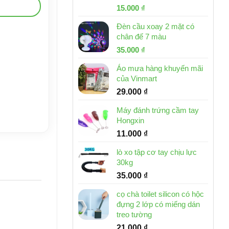
Giá
Giá
15.000
₫
gốc
hiện
Đèn cầu xoay 2 mặt có
là:
tại
chân đế 7 màu
32.000 ₫.
là:
Giá
Giá
35.000
₫
15.000 ₫.
gốc
hiện
Áo mưa hàng khuyến mãi
là:
tại
của Vinmart
46.000 ₫.
là:
29.000
₫
35.000 ₫.
Máy đánh trứng cầm tay
Hongxin
11.000
₫
lò xo tập cơ tay chịu lực
30kg
35.000
₫
cọ chà toilet silicon có hộc
đựng 2 lớp có miếng dán
treo tường
21.000
₫