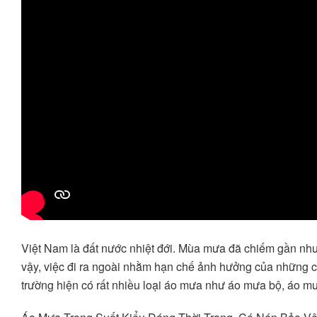
Việt Nam là đất nước nhiệt đới. Mùa mưa đã chiếm gần như 
vậy, việc đi ra ngoài nhằm hạn chế ảnh hưởng của những cơ
trường hiện có rất nhiều loại áo mưa như áo mưa bộ, áo mư