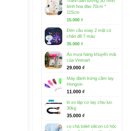
Tranh dán tường 3D hình
bình hoa đào 70cm *
115cm
Giá
Giá
15.000
₫
gốc
hiện
Đèn cầu xoay 2 mặt có
là:
tại
chân đế 7 màu
32.000 ₫.
là:
Giá
Giá
35.000
₫
15.000 ₫.
gốc
hiện
Áo mưa hàng khuyến mãi
là:
tại
của Vinmart
46.000 ₫.
là:
29.000
₫
35.000 ₫.
Máy đánh trứng cầm tay
Hongxin
11.000
₫
lò xo tập cơ tay chịu lực
30kg
35.000
₫
cọ chà toilet silicon có hộc