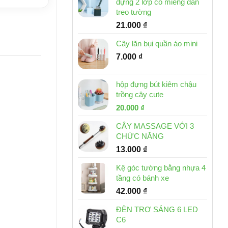
đựng 2 lớp có miếng dán
treo tường
21.000
₫
Cây lăn bụi quần áo mini
7.000
₫
hộp đựng bút kiêm chậu
trồng cây cute
Giá
Giá
20.000
₫
gốc
hiện
CÂY MASSAGE VỚI 3
là:
tại
CHỨC NĂNG
30.000 ₫.
là:
13.000
₫
20.000 ₫.
Kệ góc tường bằng nhựa 4
tầng có bánh xe
42.000
₫
ĐÈN TRỢ SÁNG 6 LED
C6