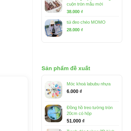
cuộn tròn mẫu mới
Giá
Giá
38.000
₫
gốc
hiện
túi đeo chéo MOMO
là:
tại
Giá
Giá
53.000 ₫.
28.000
₫
là:
gốc
hiện
38.000 ₫.
là:
tại
54.000 ₫.
là:
28.000 ₫.
Sản phẩm đề xuất
Móc khoá labubu nhựa
6.000
₫
Đồng hồ treo tường tròn
20cm có hộp
51.000
₫