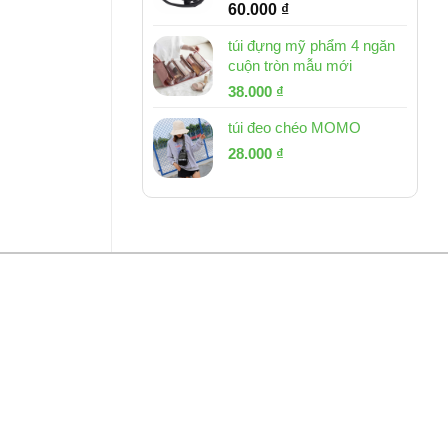
60.000
₫
túi đựng mỹ phẩm 4 ngăn
cuộn tròn mẫu mới
Giá
Giá
38.000
₫
gốc
hiện
túi đeo chéo MOMO
là:
tại
Giá
Giá
53.000 ₫.
28.000
₫
là:
gốc
hiện
38.000 ₫.
là:
tại
54.000 ₫.
là:
28.000 ₫.