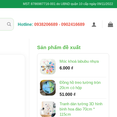
MST: 8786987716-001 do UBND quận 10 cấp ngày 09/11/2022
Hotline:
0938206689 - 0902416689
Sản phẩm đề xuất
Móc khoá labubu nhựa
6.000
₫
Đồng hồ treo tường tròn
20cm có hộp
51.000
₫
Tranh dán tường 3D hình
bình hoa đào 70cm *
115cm