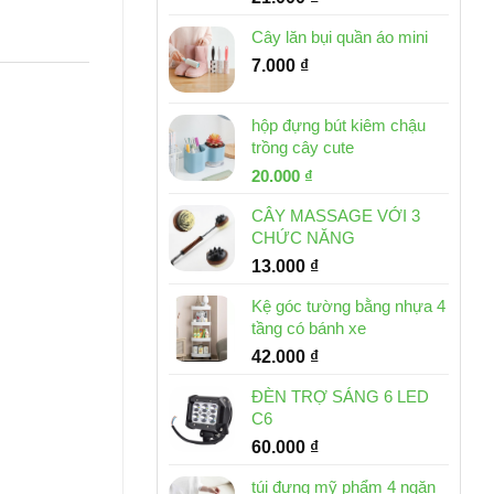
Cây lăn bụi quần áo mini
7.000
₫
hộp đựng bút kiêm chậu
trồng cây cute
Giá
Giá
20.000
₫
gốc
hiện
CÂY MASSAGE VỚI 3
là:
tại
CHỨC NĂNG
30.000 ₫.
là:
13.000
₫
20.000 ₫.
Kệ góc tường bằng nhựa 4
tầng có bánh xe
42.000
₫
ĐÈN TRỢ SÁNG 6 LED
C6
60.000
₫
túi đựng mỹ phẩm 4 ngăn