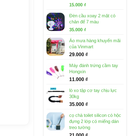
Giá
Giá
15.000
₫
gốc
hiện
Đèn cầu xoay 2 mặt có
là:
tại
chân đế 7 màu
32.000 ₫.
là:
Giá
Giá
35.000
₫
15.000 ₫.
gốc
hiện
Áo mưa hàng khuyến mãi
là:
tại
của Vinmart
46.000 ₫.
là:
29.000
₫
35.000 ₫.
Máy đánh trứng cầm tay
Hongxin
11.000
₫
lò xo tập cơ tay chịu lực
30kg
35.000
₫
cọ chà toilet silicon có hộc
đựng 2 lớp có miếng dán
treo tường
21.000
₫