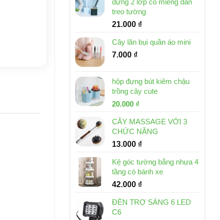
đựng 2 lớp có miếng dán
treo tường
21.000
₫
Cây lăn bụi quần áo mini
7.000
₫
hộp đựng bút kiêm chậu
trồng cây cute
Giá
Giá
20.000
₫
gốc
hiện
CÂY MASSAGE VỚI 3
là:
tại
CHỨC NĂNG
30.000 ₫.
là:
13.000
₫
20.000 ₫.
Kệ góc tường bằng nhựa 4
tầng có bánh xe
42.000
₫
ĐÈN TRỢ SÁNG 6 LED
C6