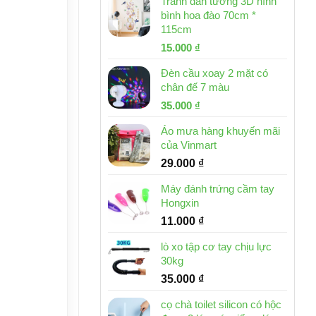
Tranh dán tường 3D hình
bình hoa đào 70cm *
115cm
Giá
Giá
15.000
₫
gốc
hiện
Đèn cầu xoay 2 mặt có
là:
tại
chân đế 7 màu
32.000 ₫.
là:
Giá
Giá
35.000
₫
15.000 ₫.
gốc
hiện
Áo mưa hàng khuyến mãi
là:
tại
của Vinmart
46.000 ₫.
là:
29.000
₫
35.000 ₫.
Máy đánh trứng cầm tay
Hongxin
11.000
₫
lò xo tập cơ tay chịu lực
30kg
35.000
₫
cọ chà toilet silicon có hộc