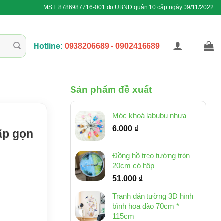
MST: 8786987716-001 do UBND quận 10 cấp ngày 09/11/2022
Hotline:
0938206689 - 0902416689
Sản phẩm đề xuất
Móc khoá labubu nhựa
6.000
₫
ấp gọn
Đồng hồ treo tường tròn
20cm có hộp
51.000
₫
Tranh dán tường 3D hình
bình hoa đào 70cm *
115cm