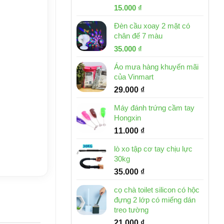
Giá
Giá
15.000
₫
gốc
hiện
Đèn cầu xoay 2 mặt có
là:
tại
chân đế 7 màu
32.000 ₫.
là:
Giá
Giá
35.000
₫
15.000 ₫.
gốc
hiện
Áo mưa hàng khuyến mãi
là:
tại
của Vinmart
46.000 ₫.
là:
29.000
₫
35.000 ₫.
Máy đánh trứng cầm tay
Hongxin
11.000
₫
lò xo tập cơ tay chịu lực
30kg
35.000
₫
cọ chà toilet silicon có hộc
đựng 2 lớp có miếng dán
treo tường
21.000
₫