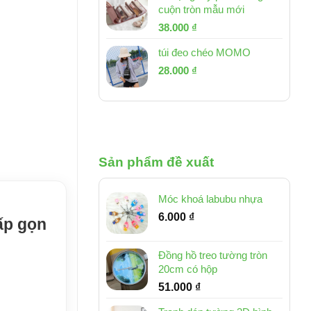
cuộn tròn mẫu mới
Giá
Giá
38.000
₫
gốc
hiện
túi đeo chéo MOMO
là:
tại
Giá
Giá
53.000 ₫.
28.000
₫
là:
gốc
hiện
38.000 ₫.
là:
tại
54.000 ₫.
là:
28.000 ₫.
Sản phẩm đề xuất
Móc khoá labubu nhựa
6.000
₫
ấp gọn
Đồng hồ treo tường tròn
20cm có hộp
51.000
₫