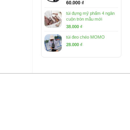
60.000
₫
túi đựng mỹ phẩm 4 ngăn
cuộn tròn mẫu mới
Giá
Giá
38.000
₫
gốc
hiện
túi đeo chéo MOMO
là:
tại
Giá
Giá
53.000 ₫.
28.000
₫
là:
gốc
hiện
38.000 ₫.
là:
tại
54.000 ₫.
là:
28.000 ₫.