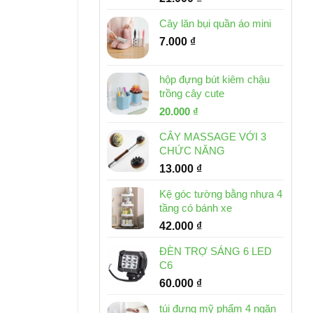
Cây lăn bụi quần áo mini
7.000
₫
hộp đựng bút kiêm chậu
trồng cây cute
Giá
Giá
20.000
₫
gốc
hiện
CÂY MASSAGE VỚI 3
là:
tại
CHỨC NĂNG
30.000 ₫.
là:
13.000
₫
20.000 ₫.
Kệ góc tường bằng nhựa 4
tầng có bánh xe
42.000
₫
ĐÈN TRỢ SÁNG 6 LED
C6
60.000
₫
túi đựng mỹ phẩm 4 ngăn