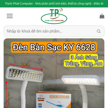
Bỏ
Thịnh Phát Computer - Nhà phân phối linh kiện, thiết bị công nghệ - Điện tử
qua
nội
dung
Tìm
kiếm: