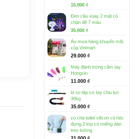
Giá
Giá
15.000
₫
gốc
hiện
Đèn cầu xoay 2 mặt có
là:
tại
chân đế 7 màu
32.000 ₫.
là:
Giá
Giá
35.000
₫
15.000 ₫.
gốc
hiện
Áo mưa hàng khuyến mãi
là:
tại
của Vinmart
46.000 ₫.
là:
29.000
₫
35.000 ₫.
Máy đánh trứng cầm tay
Hongxin
11.000
₫
lò xo tập cơ tay chịu lực
30kg
35.000
₫
cọ chà toilet silicon có hộc
đựng 2 lớp có miếng dán
treo tường
21.000
₫