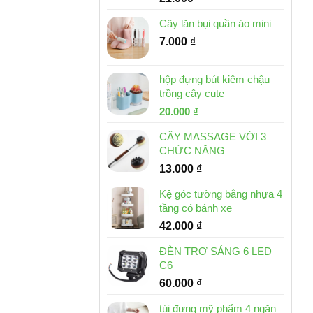
Cây lăn bụi quần áo mini
7.000
₫
hộp đựng bút kiêm chậu
trồng cây cute
Giá
Giá
20.000
₫
gốc
hiện
CÂY MASSAGE VỚI 3
là:
tại
CHỨC NĂNG
30.000 ₫.
là:
13.000
₫
20.000 ₫.
Kệ góc tường bằng nhựa 4
tầng có bánh xe
42.000
₫
ĐÈN TRỢ SÁNG 6 LED
C6
60.000
₫
túi đựng mỹ phẩm 4 ngăn