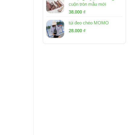
cuộn tròn mẫu mới
Giá
Giá
38.000
₫
gốc
hiện
túi đeo chéo MOMO
là:
tại
Giá
Giá
53.000 ₫.
28.000
₫
là:
gốc
hiện
38.000 ₫.
là:
tại
54.000 ₫.
là:
28.000 ₫.