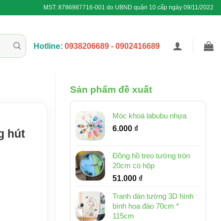
MST: 8786987716-001 do UBND quận 10 cấp ngày 09/11/2022
Hotline:
0938206689 - 0902416689
Sản phẩm đề xuất
Móc khoá labubu nhựa
6.000
₫
g hút
Đồng hồ treo tường tròn
20cm có hộp
51.000
₫
Tranh dán tường 3D hình
bình hoa đào 70cm *
115cm