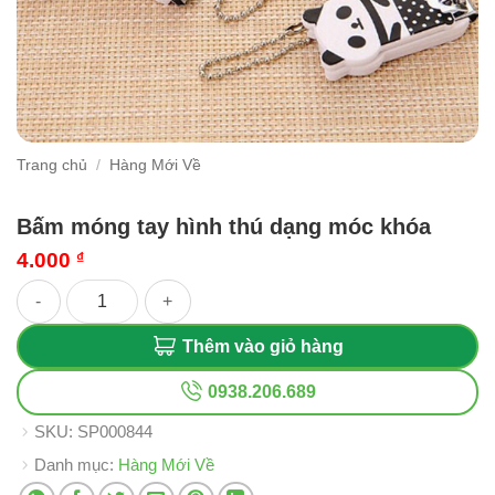
Trang chủ
/
Hàng Mới Về
Bấm móng tay hình thú dạng móc khóa
4.000
₫
Bấm móng tay hình thú dạng móc khóa số lượng
Thêm vào giỏ hàng
0938.206.689
SKU:
SP000844
Danh mục:
Hàng Mới Về