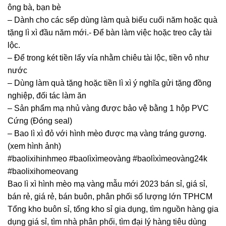
ông bà, bạn bè
– Dành cho các sếp dùng làm quà biếu cuối năm hoặc quà
tặng lì xì đầu năm mới.- Để bàn làm việc hoặc treo cây tài
lộc.
– Để trong két tiền lấy vía nhằm chiêu tài lộc, tiền vô như
nước
– Dùng làm quà tặng hoặc tiền lì xì ý nghĩa gửi tặng đồng
nghiệp, đối tác làm ăn
– Sản phẩm mạ nhủ vàng được bảo vệ bằng 1 hộp PVC
Cứng (Đóng seal)
– Bao lì xì đỏ với hình mèo được mạ vàng tráng gương.
(xem hình ảnh)
#baolixihinhmeo #baolìxìmeovàng #baolìxìmeovàng24k
#baolixihomeovang
Bao lì xì hình mèo mạ vàng mẫu mới 2023 bán sỉ, giá sỉ,
bán rẻ, giá rẻ, bán buôn, phân phối số lượng lớn TPHCM
Tổng kho buôn sỉ, tổng kho sỉ gia dụng, tìm nguồn hàng gia
dụng giá sỉ, tìm nhà phân phối, tìm đại lý hàng tiêu dùng