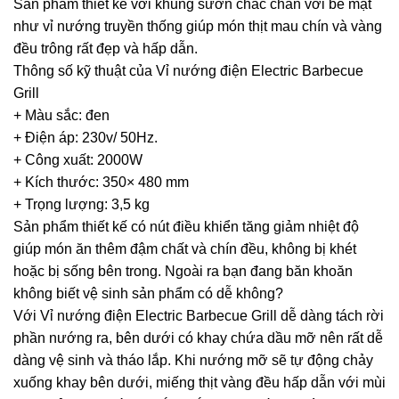
Sản phẩm thiết kế với khung sườn chắc chắn với bề mặt
như vỉ nướng truyền thống giúp món thịt mau chín và vàng
đều trông rất đẹp và hấp dẫn.
Thông số kỹ thuật của Vỉ nướng điện Electric Barbecue
Grill
+ Màu sắc: đen
+ Điện áp: 230v/ 50Hz.
+ Công xuất: 2000W
+ Kích thước: 350× 480 mm
+ Trọng lượng: 3,5 kg
Sản phẩm thiết kế có nút điều khiển tăng giảm nhiệt độ
giúp món ăn thêm đậm chất và chín đều, không bị khét
hoặc bị sống bên trong. Ngoài ra bạn đang băn khoăn
không biết vệ sinh sản phẩm có dễ không?
Với Vỉ nướng điện Electric Barbecue Grill dễ dàng tách rời
phần nướng ra, bên dưới có khay chứa dầu mỡ nên rất dễ
dàng vệ sinh và tháo lắp. Khi nướng mỡ sẽ tự động chảy
xuống khay bên dưới, miếng thịt vàng đều hấp dẫn với mùi