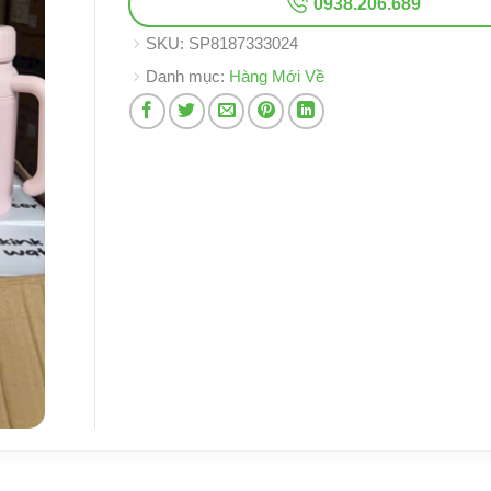
0938.206.689
SKU:
SP8187333024
Danh mục:
Hàng Mới Về