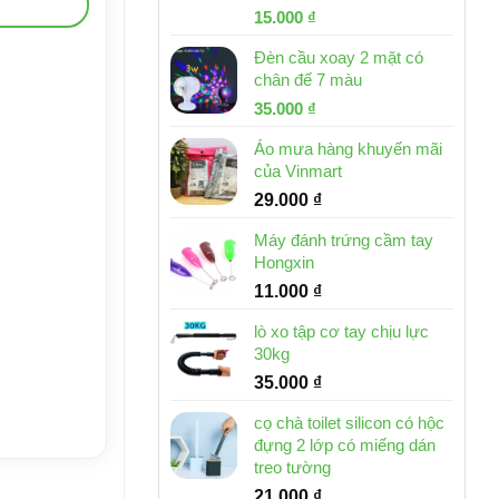
Giá
Giá
15.000
₫
gốc
hiện
Đèn cầu xoay 2 mặt có
là:
tại
chân đế 7 màu
32.000 ₫.
là:
Giá
Giá
35.000
₫
15.000 ₫.
gốc
hiện
Áo mưa hàng khuyến mãi
là:
tại
của Vinmart
46.000 ₫.
là:
29.000
₫
35.000 ₫.
Máy đánh trứng cầm tay
Hongxin
11.000
₫
lò xo tập cơ tay chịu lực
30kg
35.000
₫
cọ chà toilet silicon có hộc
đựng 2 lớp có miếng dán
treo tường
21.000
₫