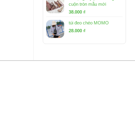
cuộn tròn mẫu mới
Giá
Giá
38.000
₫
gốc
hiện
túi đeo chéo MOMO
là:
tại
Giá
Giá
53.000 ₫.
28.000
₫
là:
gốc
hiện
38.000 ₫.
là:
tại
54.000 ₫.
là:
28.000 ₫.