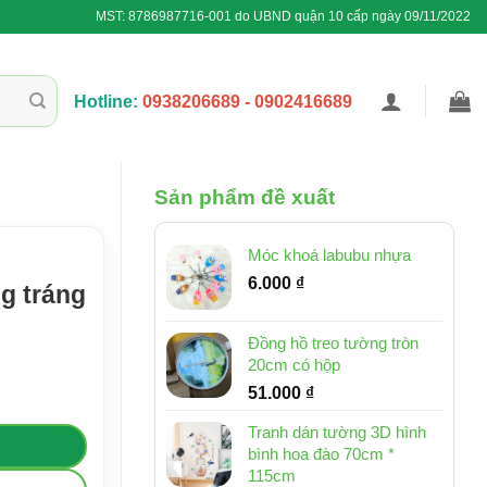
MST: 8786987716-001 do UBND quận 10 cấp ngày 09/11/2022
Hotline:
0938206689 - 0902416689
Sản phẩm đề xuất
Móc khoá labubu nhựa
6.000
₫
ng tráng
Đồng hồ treo tường tròn
20cm có hộp
ấp số lượng
51.000
₫
Tranh dán tường 3D hình
bình hoa đào 70cm *
115cm