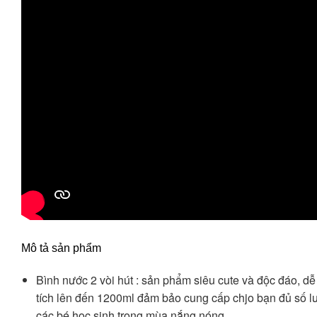
Mô tả sản phẩm
Bình nước 2 vòi hút : sản phẩm siêu cute và độc đáo, d
tích lên đến 1200ml đảm bảo cung cấp chjo bạn đủ số lư
các bé học sinh trong mùa nắng nóng