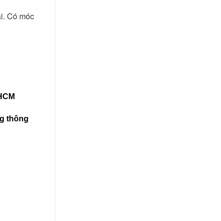
ai. Có móc
PHCM
ng thông