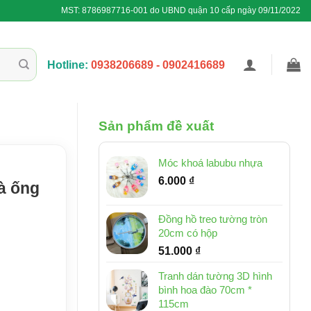
MST: 8786987716-001 do UBND quận 10 cấp ngày 09/11/2022
Hotline:
0938206689 - 0902416689
Sản phẩm đề xuất
Móc khoá labubu nhựa
6.000
₫
à ống
Đồng hồ treo tường tròn
20cm có hộp
51.000
₫
Tranh dán tường 3D hình
bình hoa đào 70cm *
115cm