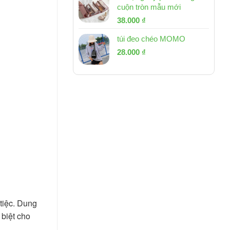
cuộn tròn mẫu mới
Giá
Giá
38.000
₫
gốc
hiện
túi đeo chéo MOMO
là:
tại
Giá
Giá
53.000 ₫.
28.000
₫
là:
gốc
hiện
38.000 ₫.
là:
tại
54.000 ₫.
là:
28.000 ₫.
tiệc. Dung
 biệt cho