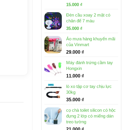
Giá
Giá
15.000
₫
gốc
hiện
Đèn cầu xoay 2 mặt có
là:
tại
chân đế 7 màu
32.000 ₫.
là:
Giá
Giá
35.000
₫
15.000 ₫.
gốc
hiện
Áo mưa hàng khuyến mãi
là:
tại
của Vinmart
46.000 ₫.
là:
29.000
₫
35.000 ₫.
Máy đánh trứng cầm tay
Hongxin
11.000
₫
lò xo tập cơ tay chịu lực
30kg
35.000
₫
cọ chà toilet silicon có hộc
đựng 2 lớp có miếng dán
treo tường
21.000
₫