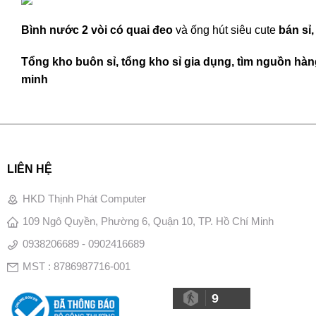
Bình nước 2 vòi có quai đeo
và ống hút siêu cute
bán sỉ,
Tổng kho buôn sỉ, tổng kho sỉ gia dụng, tìm nguồn hàng
minh
LIÊN HỆ
HKD Thịnh Phát Computer
109 Ngô Quyền, Phường 6, Quận 10, TP. Hồ Chí Minh
0938206689 - 0902416689
MST : 8786987716-001
9