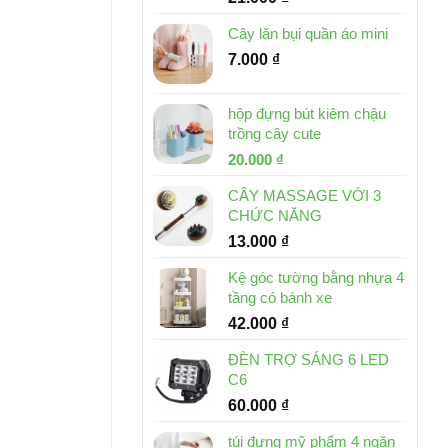
Cây lăn bụi quần áo mini
7.000
₫
hộp đựng bút kiêm chậu
trồng cây cute
Giá
Giá
20.000
₫
gốc
hiện
CÂY MASSAGE VỚI 3
là:
tại
CHỨC NĂNG
30.000 ₫.
là:
13.000
₫
20.000 ₫.
Kệ góc tường bằng nhựa 4
tầng có bánh xe
42.000
₫
ĐÈN TRỢ SÁNG 6 LED
C6
60.000
₫
túi đựng mỹ phẩm 4 ngăn