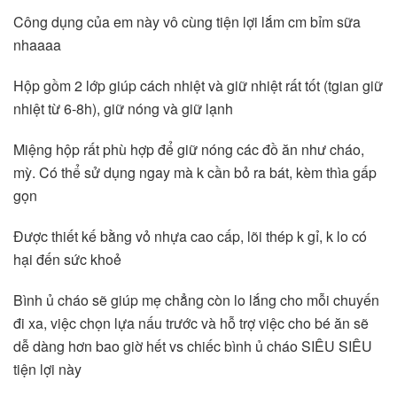
Công dụng của em này vô cùng tiện lợi lắm cm bỉm sữa 
nhaaaa
Hộp gồm 2 lớp giúp cách nhiệt và giữ nhiệt rất tốt (tgian giữ 
nhiệt từ 6-8h), giữ nóng và giữ lạnh
Miệng hộp rất phù hợp để giữ nóng các đồ ăn như cháo, 
mỳ. Có thể sử dụng ngay mà k cần bỏ ra bát, kèm thìa gấp 
gọn
Được thiết kế bằng vỏ nhựa cao cấp, lõi thép k gỉ, k lo có 
hại đến sức khoẻ
Bình ủ cháo sẽ giúp mẹ chẳng còn lo lắng cho mỗi chuyến 
đi xa, việc chọn lựa nấu trước và hỗ trợ việc cho bé ăn sẽ 
dễ dàng hơn bao giờ hết vs chiếc bình ủ cháo SIÊU SIÊU 
tiện lợi này 