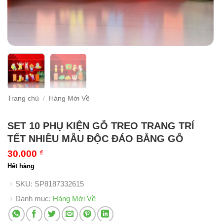
Trang chủ
/
Hàng Mới Về
SET 10 PHỤ KIỆN GỖ TREO TRANG TRÍ
TẾT NHIỀU MẪU ĐỘC ĐÁO BẰNG GỖ
30.000
₫
Hết hàng
SKU:
SP8187332615
Danh mục:
Hàng Mới Về