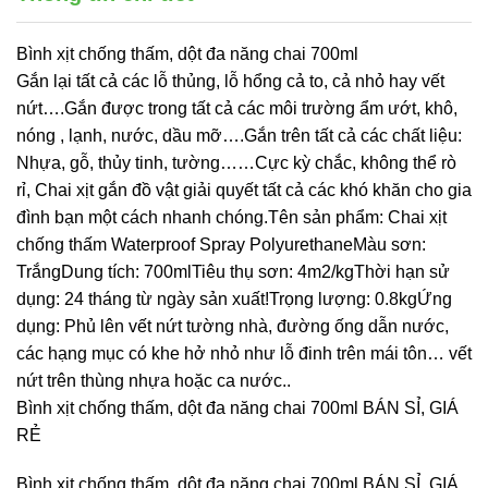
Bình xịt chống thấm, dột đa năng chai 700ml
Gắn lại tất cả các lỗ thủng, lỗ hổng cả to, cả nhỏ hay vết
nứt….Gắn được trong tất cả các môi trường ẩm ướt, khô,
nóng , lạnh, nước, dầu mỡ….Gắn trên tất cả các chất liệu:
Nhựa, gỗ, thủy tinh, tường……Cực kỳ chắc, không thể rò
rỉ, Chai xịt gắn đồ vật giải quyết tất cả các khó khăn cho gia
đình bạn một cách nhanh chóng.Tên sản phẩm: Chai xịt
chống thấm Waterproof Spray PolyurethaneMàu sơn:
TrắngDung tích: 700mlTiêu thụ sơn: 4m2/kgThời hạn sử
dụng: 24 tháng từ ngày sản xuất!Trọng lượng: 0.8kgỨng
dụng: Phủ lên vết nứt tường nhà, đường ống dẫn nước,
các hạng mục có khe hở nhỏ như lỗ đinh trên mái tôn… vết
nứt trên thùng nhựa hoặc ca nước..
Bình xịt chống thấm, dột đa năng chai 700ml BÁN SỈ, GIÁ
RẺ
Bình xịt chống thấm, dột đa năng chai 700ml BÁN SỈ, GIÁ