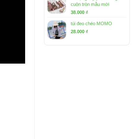
cuộn tròn mẫu mới
Giá
Giá
38.000
₫
gốc
hiện
túi đeo chéo MOMO
là:
tại
Giá
Giá
53.000 ₫.
28.000
₫
là:
gốc
hiện
38.000 ₫.
là:
tại
54.000 ₫.
là:
28.000 ₫.