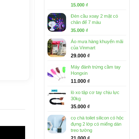
Giá
Giá
15.000
₫
gốc
hiện
Đèn cầu xoay 2 mặt có
là:
tại
chân đế 7 màu
32.000 ₫.
là:
Giá
Giá
35.000
₫
15.000 ₫.
gốc
hiện
Áo mưa hàng khuyến mãi
là:
tại
của Vinmart
46.000 ₫.
là:
29.000
₫
35.000 ₫.
Máy đánh trứng cầm tay
Hongxin
11.000
₫
lò xo tập cơ tay chịu lực
30kg
35.000
₫
cọ chà toilet silicon có hộc
đựng 2 lớp có miếng dán
treo tường
21.000
₫