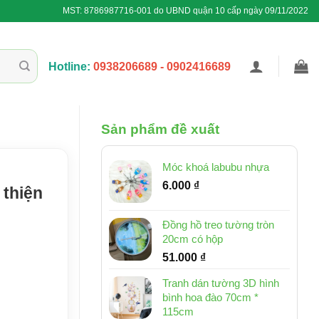
MST: 8786987716-001 do UBND quận 10 cấp ngày 09/11/2022
Hotline:
0938206689 - 0902416689
Sản phẩm đề xuất
Móc khoá labubu nhựa
6.000
₫
 thiện
Đồng hồ treo tường tròn
20cm có hộp
51.000
₫
Tranh dán tường 3D hình
bình hoa đào 70cm *
115cm