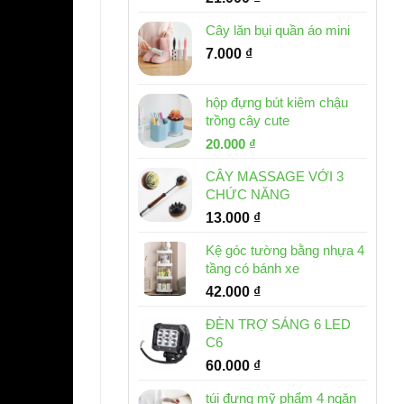
Cây lăn bụi quần áo mini
7.000
₫
hộp đựng bút kiêm chậu
trồng cây cute
Giá
Giá
20.000
₫
gốc
hiện
CÂY MASSAGE VỚI 3
là:
tại
CHỨC NĂNG
30.000 ₫.
là:
13.000
₫
20.000 ₫.
Kệ góc tường bằng nhựa 4
tầng có bánh xe
42.000
₫
ĐÈN TRỢ SÁNG 6 LED
C6
60.000
₫
túi đựng mỹ phẩm 4 ngăn