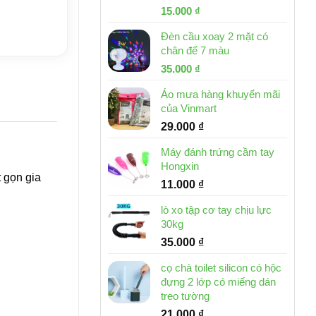
Giá
Giá
15.000
₫
gốc
hiện
Đèn cầu xoay 2 mặt có
là:
tại
chân đế 7 màu
32.000 ₫.
là:
Giá
Giá
35.000
₫
15.000 ₫.
gốc
hiện
Áo mưa hàng khuyến mãi
là:
tại
của Vinmart
46.000 ₫.
là:
29.000
₫
35.000 ₫.
Máy đánh trứng cầm tay
Hongxin
t gọn gia
11.000
₫
lò xo tập cơ tay chịu lực
30kg
35.000
₫
cọ chà toilet silicon có hộc
đựng 2 lớp có miếng dán
treo tường
21.000
₫