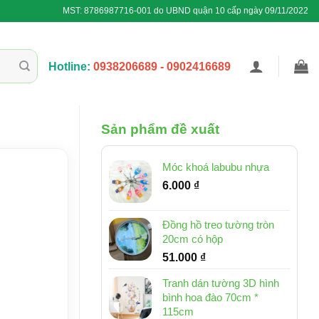
MST: 8786987716-001 do UBND quận 10 cấp ngày 09/11/2022
Hotline:
0938206689 - 0902416689
Sản phẩm đề xuất
Móc khoá labubu nhựa
6.000
₫
Đồng hồ treo tường tròn
20cm có hộp
51.000
₫
Tranh dán tường 3D hình
bình hoa đào 70cm *
115cm