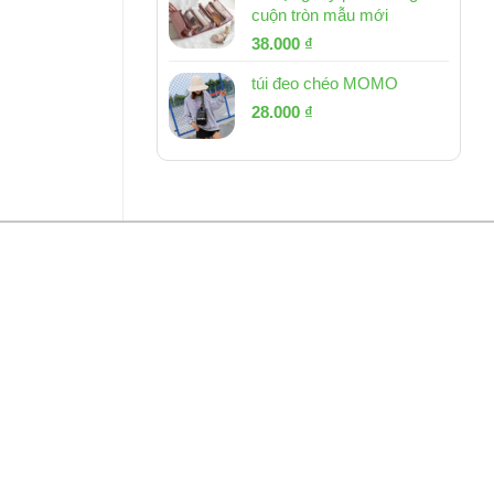
cuộn tròn mẫu mới
Giá
Giá
38.000
₫
gốc
hiện
túi đeo chéo MOMO
là:
tại
Giá
Giá
53.000 ₫.
28.000
₫
là:
gốc
hiện
38.000 ₫.
là:
tại
54.000 ₫.
là:
28.000 ₫.