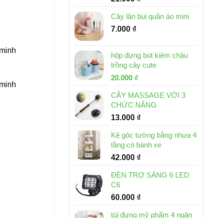
Cây lăn bụi quần áo mini
7.000
₫
 minh
hộp đựng bút kiêm chậu
trồng cây cute
Giá
Giá
20.000
₫
 minh
gốc
hiện
CÂY MASSAGE VỚI 3
là:
tại
CHỨC NĂNG
30.000 ₫.
là:
13.000
₫
20.000 ₫.
Kệ góc tường bằng nhựa 4
tầng có bánh xe
42.000
₫
ĐÈN TRỢ SÁNG 6 LED
C6
60.000
₫
túi đựng mỹ phẩm 4 ngăn