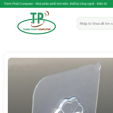
Bỏ
Thịnh Phát Computer - Nhà phân phối linh kiện, thiết bị công nghệ - Điện tử
qua
nội
Tìm
dung
kiếm: