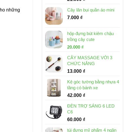
 cho những
Cây lăn bụi quần áo mini
7.000
₫
hộp đựng bút kiêm chậu
trồng cây cute
Giá
Giá
20.000
₫
gốc
hiện
CÂY MASSAGE VỚI 3
là:
tại
CHỨC NĂNG
30.000 ₫.
là:
13.000
₫
20.000 ₫.
Kệ góc tường bằng nhựa 4
tầng có bánh xe
42.000
₫
ĐÈN TRỢ SÁNG 6 LED
C6
60.000
₫
túi đựng mỹ phẩm 4 ngăn