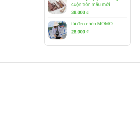
cuộn tròn mẫu mới
Giá
Giá
38.000
₫
gốc
hiện
túi đeo chéo MOMO
là:
tại
Giá
Giá
53.000 ₫.
28.000
₫
là:
gốc
hiện
38.000 ₫.
là:
tại
54.000 ₫.
là:
28.000 ₫.