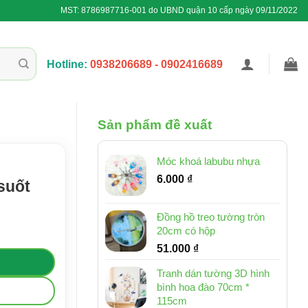
MST: 8786987716-001 do UBND quận 10 cấp ngày 09/11/2022
Hotline:
0938206689 - 0902416689
Sản phẩm đề xuất
Móc khoá labubu nhựa
6.000
₫
suốt
Đồng hồ treo tường tròn
20cm có hộp
51.000
₫
Tranh dán tường 3D hình
bình hoa đào 70cm *
115cm