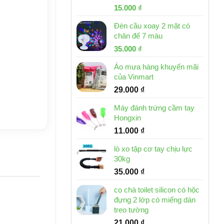
Giá
Giá
15.000
₫
gốc
hiện
Đèn cầu xoay 2 mặt có
là:
tại
chân đế 7 màu
32.000 ₫.
là:
Giá
Giá
35.000
₫
15.000 ₫.
gốc
hiện
Áo mưa hàng khuyến mãi
là:
tại
của Vinmart
46.000 ₫.
là:
29.000
₫
35.000 ₫.
Máy đánh trứng cầm tay
Hongxin
11.000
₫
lò xo tập cơ tay chịu lực
30kg
35.000
₫
cọ chà toilet silicon có hộc
đựng 2 lớp có miếng dán
treo tường
21.000
₫