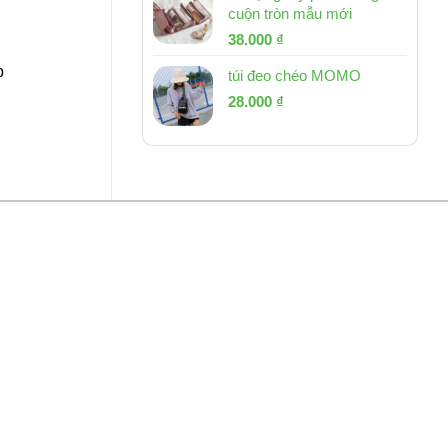
cuộn tròn mẫu mới
Giá
Giá
38.000
₫
gốc
hiện
p
túi đeo chéo MOMO
là:
tại
Giá
Giá
53.000 ₫.
28.000
₫
là:
gốc
hiện
38.000 ₫.
là:
tại
54.000 ₫.
là:
28.000 ₫.