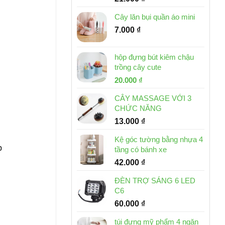
Cây lăn bụi quần áo mini
7.000
₫
hộp đựng bút kiêm chậu
trồng cây cute
Giá
Giá
20.000
₫
gốc
hiện
CÂY MASSAGE VỚI 3
là:
tại
CHỨC NĂNG
30.000 ₫.
là:
13.000
₫
20.000 ₫.
Kệ góc tường bằng nhựa 4
p
tầng có bánh xe
42.000
₫
ĐÈN TRỢ SÁNG 6 LED
C6
60.000
₫
túi đựng mỹ phẩm 4 ngăn