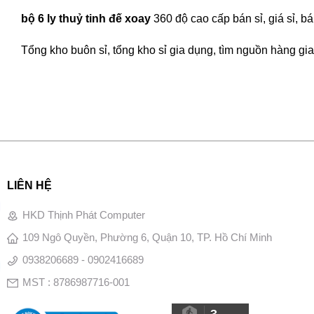
bộ 6 ly thuỷ tinh đế xoay
360 độ cao cấp bán sỉ, giá sỉ, 
Tổng kho buôn sỉ, tổng kho sỉ gia dụng, tìm nguồn hàng gia 
LIÊN HỆ
HKD Thịnh Phát Computer
109 Ngô Quyền, Phường 6, Quận 10, TP. Hồ Chí Minh
0938206689 - 0902416689
MST : 8786987716-001
3