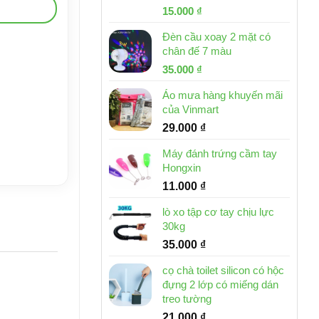
Giá
Giá
15.000
₫
gốc
hiện
Đèn cầu xoay 2 mặt có
là:
tại
chân đế 7 màu
32.000 ₫.
là:
Giá
Giá
35.000
₫
15.000 ₫.
gốc
hiện
Áo mưa hàng khuyến mãi
là:
tại
của Vinmart
46.000 ₫.
là:
29.000
₫
35.000 ₫.
Máy đánh trứng cầm tay
Hongxin
11.000
₫
lò xo tập cơ tay chịu lực
30kg
35.000
₫
cọ chà toilet silicon có hộc
đựng 2 lớp có miếng dán
treo tường
21.000
₫