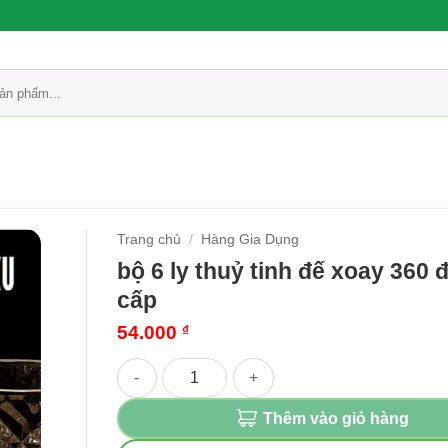
Trang chủ
/
Hàng Gia Dụng
bộ 6 ly thuỷ tinh đế xoay 360 
cấp
54.000
₫
bộ 6 ly thuỷ tinh đế xoay 360 độ cao cấp số lượ
Thêm vào giỏ hàng