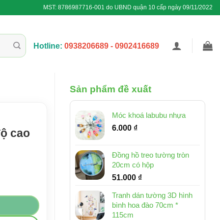
MST: 8786987716-001 do UBND quận 10 cấp ngày 09/11/2022
Hotline:
0938206689 - 0902416689
Sản phẩm đề xuất
Móc khoá labubu nhựa
6.000
₫
độ cao
Đồng hồ treo tường tròn
20cm có hộp
51.000
₫
ng
Tranh dán tường 3D hình
bình hoa đào 70cm *
115cm