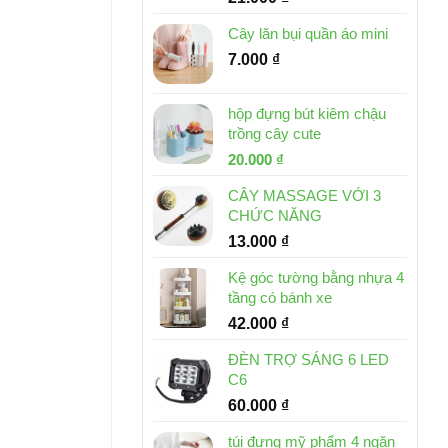
Cây lăn bụi quần áo mini
7.000
₫
hộp đựng bút kiêm chậu
trồng cây cute
Giá
Giá
20.000
₫
gốc
hiện
CÂY MASSAGE VỚI 3
là:
tại
CHỨC NĂNG
30.000 ₫.
là:
13.000
₫
20.000 ₫.
Kệ góc tường bằng nhựa 4
tầng có bánh xe
42.000
₫
ĐÈN TRỢ SÁNG 6 LED
C6
60.000
₫
túi đựng mỹ phẩm 4 ngăn