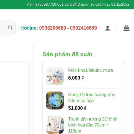
MST: 8786987716-001 do UBND quận 10 cấp ngày 09/11/2022
Hotline:
0938206689 - 0902416689
Sản phẩm đề xuất
Móc khoá labubu nhựa
6.000
₫
Đồng hồ treo tường tròn
20cm có hộp
51.000
₫
Tranh dán tường 3D hình
bình hoa đào 70cm *
115cm