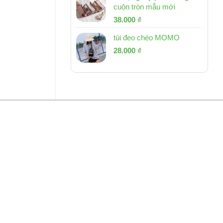
cuộn tròn mẫu mới
Giá
Giá
38.000
₫
gốc
hiện
túi đeo chéo MOMO
là:
tại
Giá
Giá
53.000 ₫.
28.000
₫
là:
gốc
hiện
38.000 ₫.
là:
tại
54.000 ₫.
là:
28.000 ₫.