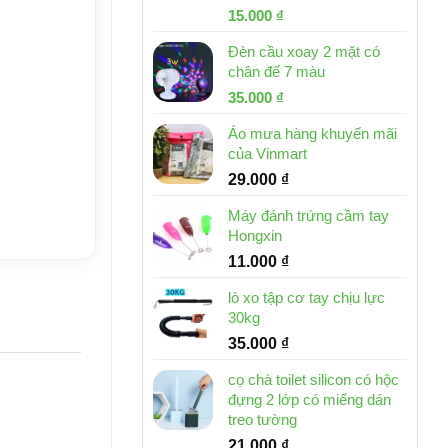
Giá
Giá
15.000
₫
gốc
hiện
Đèn cầu xoay 2 mặt có
là:
tại
chân đế 7 màu
32.000 ₫.
là:
Giá
Giá
35.000
₫
15.000 ₫.
gốc
hiện
Áo mưa hàng khuyến mãi
là:
tại
của Vinmart
46.000 ₫.
là:
29.000
₫
35.000 ₫.
Máy đánh trứng cầm tay
Hongxin
11.000
₫
lò xo tập cơ tay chịu lực
30kg
35.000
₫
cọ chà toilet silicon có hộc
đựng 2 lớp có miếng dán
treo tường
21.000
₫