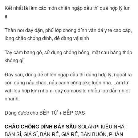
Kết nhất là làm các món chiên ngập dầu thì quá hợp lý lun 
ạ 
Thân nồi dày dặn, phủ lớp chống dính vân đá y tế cao cấp, 
lòng chảo chống dính, dễ dàng vệ sinh
Tay cầm bằng gỗ, sử dụng chống bỏng, mặt sau bằng thép 
không gỉ. 
Đáy sâu, dùng để chiên ngập dầu thì đúng hợp lý, ngoài ra 
còn dùng nấu cháo, nấu canh cũng oke luôn nha. Làm từ 
vật liệu hợp kim nhôm, đáy composite nhiều lớp dẫn nhiệt 
nhanh.
Dùng được cho BẾP TỪ + BẾP GAS 
CHẢO CHỐNG DÍNH ĐÁY SÂU
SOLARPI KIỂU NHẬT
BÁN SỈ, GIÁ SỈ, BÁN RẺ, GIÁ RẺ, BÁN BUÔN, PHÂN