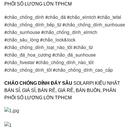
PHỐI SỐ LƯỢNG LỚN TPHCM
#chảo_chống_dính #chảo_đá #chảo_elmich #chảo_tefal 
#chảo_chống_dính_bếp_từ #chảo_chống_dính_sunhouse 
#chảo_sunhouse #chảo_chống_dính_elmich 
#chảo_sâu_lòng #chảo_lock&lock 
#chảo_chống_dính_loại_nào_tốt #chảo_từ 
#chảo_đá_hoa_cương #chảo_đá_sunhouse 
#chảo_fivestar #chảo_chống_dính_nào_tốt 
#chảo_chống_dính_tốt #chảo_chống_dính_cao_cấp
CHẢO CHỐNG DÍNH ĐÁY SÂU
SOLARPI KIỂU NHẬT
BÁN SỈ, GIÁ SỈ, BÁN RẺ, GIÁ RẺ, BÁN BUÔN, PHÂN
PHỐI SỐ LƯỢNG LỚN TPHCM